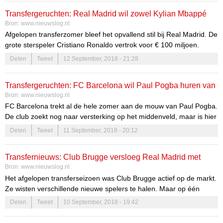
daarom aangegeven dat hij wil spelen of […]
Transfergeruchten: Real Madrid wil zowel Kylian Mbappé
Bron:
www.nieuwslog.nl
als Neymar
Afgelopen transferzomer bleef het opvallend stil bij Real Madrid. De
grote sterspeler Cristiano Ronaldo vertrok voor € 100 miljoen.
Alleen er werd geen sterspeler voor teruggehaald. Toch bleven de
Delen
Tweet
12 September, 2018 - 21:28
kranten speculeren over de komst van Neymar of Mbappé. Mundo
Deportivo doet hier een schepje bovenop en zegt dat beide spelers
Transfergeruchten: FC Barcelona wil Paul Pogba huren van
komen. Volgens de Spaanse krant […]
Bron:
www.nieuwslog.nl
Manchester United
FC Barcelona trekt al de hele zomer aan de mouw van Paul Pogba.
De club zoekt nog naar versterking op het middenveld, maar is hier
niet in geslaagd de afgelopen zomermaanden. Paul Pogba lijkt de
Delen
Tweet
11 September, 2018 - 20:12
ideale speler te zijn om het gat in het middenveld op te vullen. Het
enige nadeel is dat Manchester United […]
Transfernieuws: Club Brugge versloeg Real Madrid met
Bron:
www.nieuwslog.nl
transfer
Het afgelopen transferseizoen was Club Brugge actief op de markt.
Ze wisten verschillende nieuwe spelers te halen. Maar op één
speler zijn ze extra trots en dit is Karlo Letica. Real Madrid had
Delen
Tweet
10 September, 2018 - 19:42
namelijk interesse in de Kroaat, maar Club Brugge was ze te slim
af. De keeper van 21 jaar speelde voorheen bij Hadjuk […]