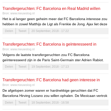
zou gaan vooral omdat er eerst duidelijke interesse was in Matthijs
Transfergeruchten: FC Barcelona en Real Madrid willen
de Ligt voor versterking […]
Bron:
www.nieuwslog.nl
Frenkie de Jong
Het is al langer geen geheim meer dat FC Barcelona interesse zou
hebben in zowel Matthijs de Ligt als Frenkie de Jong. Ajax liet deze
zomer weten dat de Jong en de Ligt niet te koop zijn. Real Madrid
Delen
Tweet
20 September, 2018 - 17:22
ruikt hierdoor kansen en ziet kans om FC Barcelona te verslaan
met een transfer. Real Madrid […]
Transfergeruchten: FC Barcelona is geïnteresseerd in
Bron:
www.nieuwslog.nl
Adrien Rabiot
Volgens de laatste transfergeruchten zou FC Barcelona
geïnteresseerd zijn in de Paris Saint-Germain ster Adrien Rabiot.
De Catalanen zouden eventueel overwegen om in januari een
Delen
Tweet
19 September, 2018 - 17:13
poging te doen de sterspeler bij PSG op te halen. Een opmerkelijke
actie gezien de speler volgend jaar zomer transfervrij kan
Transfergeruchten: FC Barcelona had geen interesse in
vertrekken uit Parijs. Aan het einde van het seizoen […]
Bron:
www.nieuwslog.nl
Hirving Lozano
De afgelopen zomer waren er hardnekkige geruchten dat FC
Barcelona Hirving Lozano zou willen ophalen. De Mexicaan vertrok
echter niet en bleef PSV trouw. Volgens de Mexicaan was dit een
Delen
Tweet
18 September, 2018 - 16:58
bewuste keuze en zijn er wel gesprekken geweest tussen hem en