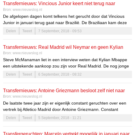
Transfernieuws: Vincious Junior keert niet terug naar
Bron:
www.nieuwslog.nl
Brazilië
De afgelopen dagen komt telkens het gerucht door dat Vincious
Junior in januari terug gaat naar Brazilië. De Braziliaan kam deze
zomer over naar Real Madrid voor € 45 miljoen. De voormalig
Delen
Tweet
7 September, 2018 - 09:53
Flamengo speler zou nog erg moeten wennen aan het leven in
Spanje en de overstap. De pas 18-jarige speler zou hier al tegen
Transfernieuws: Real Madrid wil Neymar en geen Kylian
[…]
Bron:
www.nieuwslog.nl
Mbappe
Steve McManaman liet in een interview weten dat Kylian Mbappe
een uitstekende aankoop zou zijn voor Real Madrid. De nog jonge
spits heeft zich al meerdere malen bewezen en kan nog jaren mee.
Delen
Tweet
6 September, 2018 - 08:32
Daarnaast zou hij graag hoger op willen. Mbappe is de uitstekende
vervanger van Cristiano Ronaldo. Ondanks alle geruchten is
Transfernieuws: Antoine Griezmann besloot zelf niet naar
Mbappe niet gekomen. […]
Bron:
www.nieuwslog.nl
FC Barcelona te gaan
De laatste twee jaar zijn er eigenlijk constant geruchten over een
vertrek bij Atletico Madrid door Antoine Griezmann. Constant
draaide het op niets uit en vertrok hij uiteindelijk niet. Vooral
Delen
Tweet
5 September, 2018 - 11:21
Manchester United bleek een serieuze gegadigde, maar deze
zomer zou er een overstap zijn naar FC Barcelona. Antoine
Transfergeruchten: Marcelo vertrekt mogelijk in januari naar
Griezmann heeft het prima naar z’n zin […]