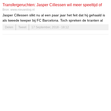
FC Barcelona. Hirving Lozano zou aangegeven hebben dat het nog
Transfergeruchten: Jasper Cillessen wil meer speeltijd of
te vroeg was om […]
Bron:
www.nieuwslog.nl
een vertrek bij FC Barcelona
Jasper Cillessen slikt nu al een paar jaar het feit dat hij gehaald is
als tweede keeper bij FC Barcelona. Toch spreken de kranten al
een tijdje over een mogelijk transfer voor de tweede keeper van FC
Delen
Tweet
17 September, 2018 - 18:12
Barcelona. De kranten zijn het er over eens dat hij te goed is voor
een tweede keeper, maar […]