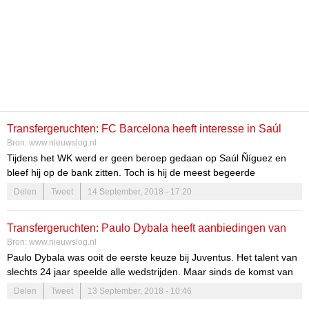
Transfergeruchten: FC Barcelona heeft interesse in Saúl
Bron:
www.nieuwslog.nl
Ñíguez
Tijdens het WK werd er geen beroep gedaan op Saúl Ñíguez en
bleef hij op de bank zitten. Toch is hij de meest begeerde
middenvelder op dit moment. Bij Atletico Madrid liet hij zien dat hij
Delen
Tweet
14 September, 2018 - 17:20
van grote waarde is, maar ook afgelopen week bij Spanje tegen
Engeland en Kroatië. De pas 23-jarige Spanjaard wist […]
Transfergeruchten: Paulo Dybala heeft aanbiedingen van
Bron:
www.nieuwslog.nl
Real Madrid en FC Barcelona
Paulo Dybala was ooit de eerste keuze bij Juventus. Het talent van
slechts 24 jaar speelde alle wedstrijden. Maar sinds de komst van
Cristiano Ronaldo zit hij bij de club op de reservebank. Uiteraard is
Delen
Tweet
13 September, 2018 - 10:46
hij hier niet tevreden over, maar veel keuze heeft hij niet. Hij heeft