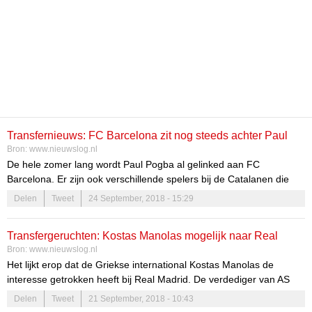
Transfernieuws: FC Barcelona zit nog steeds achter Paul
Bron:
www.nieuwslog.nl
Pogba aan
De hele zomer lang wordt Paul Pogba al gelinked aan FC
Barcelona. Er zijn ook verschillende spelers bij de Catalanen die
hebben laten weten dat het geweldig zou zijn als Pogba kwam.
Delen
Tweet
24 September, 2018 - 15:29
Suarez zou zelfs Pogba zelf een appje gestuurd hebben met de
vraag of hij komt. Toch bleef het bij geruchten want FC Barcelona
Transfergeruchten: Kostas Manolas mogelijk naar Real
[…]
Bron:
www.nieuwslog.nl
Madrid
Het lijkt erop dat de Griekse international Kostas Manolas de
interesse getrokken heeft bij Real Madrid. De verdediger van AS
Roma zou weleens het mogelijke doel kunnen zijn van de
Delen
Tweet
21 September, 2018 - 10:43
Spanjaarden. Het is opmerkelijk dat de club ineens voor Manolas