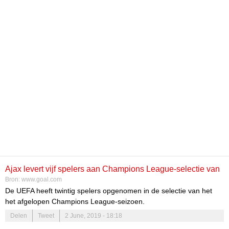
Ajax levert vijf spelers aan Champions League-selectie van
Bron:
www.goal.com
het seizoen
De UEFA heeft twintig spelers opgenomen in de selectie van het
het afgelopen Champions League-seizoen.
Delen
Tweet
2 June, 2019 - 18:18