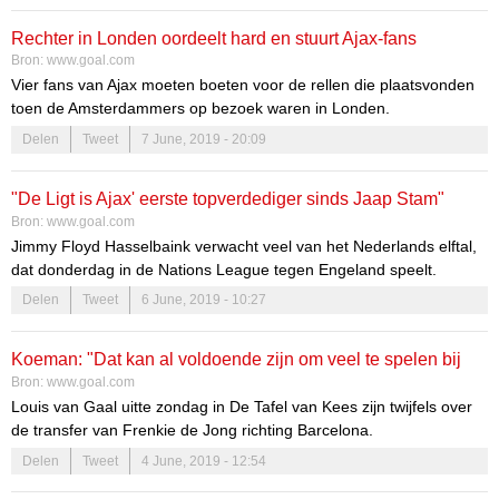
Rechter in Londen oordeelt hard en stuurt Ajax-fans
Bron:
www.goal.com
maandenlang de cel in
Vier fans van Ajax moeten boeten voor de rellen die plaatsvonden
toen de Amsterdammers op bezoek waren in Londen.
Delen
Tweet
7 June, 2019 - 20:09
"De Ligt is Ajax' eerste topverdediger sinds Jaap Stam"
Bron:
www.goal.com
Jimmy Floyd Hasselbaink verwacht veel van het Nederlands elftal,
dat donderdag in de Nations League tegen Engeland speelt.
Delen
Tweet
6 June, 2019 - 10:27
Koeman: "Dat kan al voldoende zijn om veel te spelen bij
Bron:
www.goal.com
Barcelona"
Louis van Gaal uitte zondag in De Tafel van Kees zijn twijfels over
de transfer van Frenkie de Jong richting Barcelona.
Delen
Tweet
4 June, 2019 - 12:54