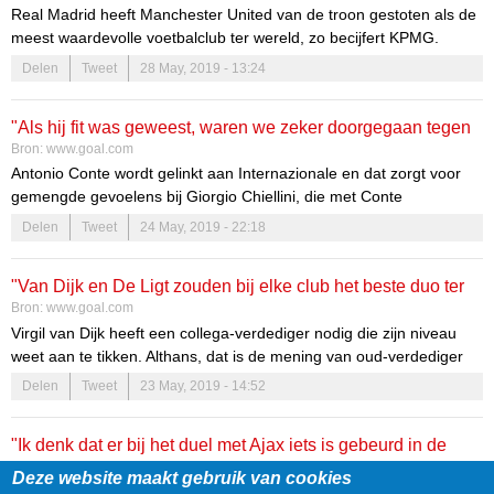
Real Madrid heeft Manchester United van de troon gestoten als de
meest waardevolle voetbalclub ter wereld, zo becijfert KPMG.
Delen
Tweet
28 May, 2019 - 13:24
"Als hij fit was geweest, waren we zeker doorgegaan tegen
Bron:
www.goal.com
Ajax in de CL"
Antonio Conte wordt gelinkt aan Internazionale en dat zorgt voor
gemengde gevoelens bij Giorgio Chiellini, die met Conte
samenwerkte bij Juventus.
Delen
Tweet
24 May, 2019 - 22:18
"Van Dijk en De Ligt zouden bij elke club het beste duo ter
Bron:
www.goal.com
wereld vormen"
Virgil van Dijk heeft een collega-verdediger nodig die zijn niveau
weet aan te tikken. Althans, dat is de mening van oud-verdediger
Steve Nicol.
Delen
Tweet
23 May, 2019 - 14:52
"Ik denk dat er bij het duel met Ajax iets is gebeurd in de
Bron:
www.goal.com
kleedkamer"
Deze website maakt gebruik van cookies
Tottenham Hotspur neemt het op zaterdag 1 juni op tegen