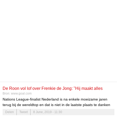
De Roon vol lof over Frenkie de Jong: "Hij maakt alles
Bron:
www.goal.com
makkelijker"
Nations League-finalist Nederland is na enkele moeizame jaren
terug bij de wereldtop en dat is niet in de laatste plaats te danken
aan het middenveld.
Delen
Tweet
8 June, 2019 - 11:30