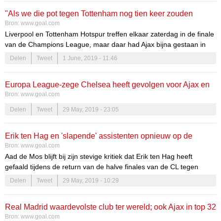
"Als we die pot tegen Tottenham nog tien keer zouden
Bron:
www.goal.com
spelen, winnen we tien keer"
Liverpool en Tottenham Hotspur treffen elkaar zaterdag in de finale
van de Champions League, maar daar had Ajax bijna gestaan in
plaats van de Spurs.
Delen
Tweet
1 June, 2019 - 11:46
Europa League-zege Chelsea heeft gevolgen voor Ajax en
Bron:
www.goal.com
PSV
Delen
Tweet
29 May, 2019 - 23:05
Erik ten Hag en 'slapende' assistenten opnieuw op de
Bron:
www.goal.com
pijnbank gelegd
Aad de Mos blijft bij zijn stevige kritiek dat Erik ten Hag heeft
gefaald tijdens de return van de halve finales van de CL tegen
Tottenham Hotspur.
Delen
Tweet
29 May, 2019 - 10:29
Real Madrid waardevolste club ter wereld; ook Ajax in top 32
Bron:
www.goal.com