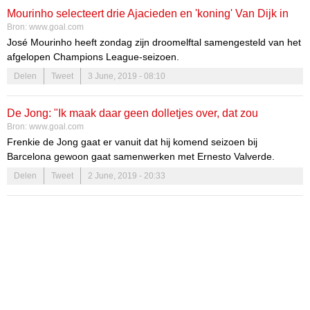
Mourinho selecteert drie Ajacieden en 'koning' Van Dijk in
Bron:
www.goal.com
dreamteam
José Mourinho heeft zondag zijn droomelftal samengesteld van het
afgelopen Champions League-seizoen.
Delen
Tweet
3 June, 2019 - 08:10
De Jong: "Ik maak daar geen dolletjes over, dat zou
Bron:
www.goal.com
respectloos zijn"
Frenkie de Jong gaat er vanuit dat hij komend seizoen bij
Barcelona gewoon gaat samenwerken met Ernesto Valverde.
Delen
Tweet
2 June, 2019 - 20:33