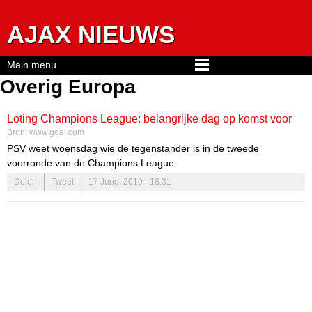
Jump to navigation
AJAX NIEUWS
Main menu
Overig Europa
Loting Champions League: belangrijke dag op komst voor
Bron:
www.goal.com
PSV
PSV weet woensdag wie de tegenstander is in de tweede
voorronde van de Champions League.
Delen
Tweet
17 June, 2019 - 18:31