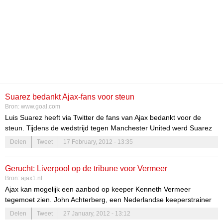
Suarez bedankt Ajax-fans voor steun
Bron:
www.goal.com
Luis Suarez heeft via Twitter de fans van Ajax bedankt voor de
steun. Tijdens de wedstrijd tegen Manchester United werd Suarez
toegezongen door het Ajax-publiek.
Delen
Tweet
17 February, 2012 - 13:35
Gerucht: Liverpool op de tribune voor Vermeer
Bron:
ajax1.nl
Ajax kan mogelijk een aanbod op keeper Kenneth Vermeer
tegemoet zien. John Achterberg, een Nederlandse keeperstrainer
van de reserves van de Engelse topploeg, heeft aangegeven in de
Delen
Tweet
27 January, 2012 - 13:12
Voetbal International
dat Liverpool ‘wel eens op de tribune van Ajax