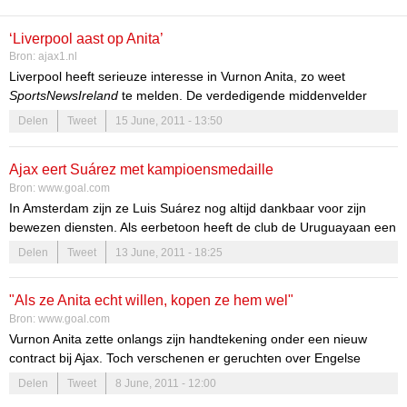
‘Liverpool aast op Anita’
Bron:
ajax1.nl
Liverpool heeft serieuze interesse in Vurnon Anita, zo weet
SportsNewsIreland
te melden. De verdedigende middenvelder
verlengde onlangs zijn contract bij Ajax, met daarin een
Delen
Tweet
15 June, 2011 - 13:50
gelimiteerde transfersom van 14 miljoen euro.
Arsenal en Tottenham Hotspur zouden ook interesse hebben in
Ajax eert Suárez met kampioensmedaille
Anita, maar wilden niet aan de vraagprijs willen voldoen. Liverpool
Bron:
www.goal.com
schijnt dus deze prijs wel te overwegen.
In Amsterdam zijn ze Luis Suárez nog altijd dankbaar voor zijn
bewezen diensten. Als eerbetoon heeft de club de Uruguayaan een
kampioensmedaille opgestuurd.
Delen
Tweet
13 June, 2011 - 18:25
"Als ze Anita echt willen, kopen ze hem wel"
Bron:
www.goal.com
Vurnon Anita zette onlangs zijn handtekening onder een nieuw
contract bij Ajax. Toch verschenen er geruchten over Engelse
interesse. Een vertrek is echter niet aan de orde.
Delen
Tweet
8 June, 2011 - 12:00