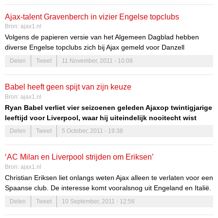
heeft gezeten voor de keeper.’ Over concrete belangstelling heeft
Ajax-talent Gravenberch in vizier Engelse topclubs
Achterberg het nog niet, maar er wordt wel serieus gekeken naar
Bron:
ajax1.nl
de verrichtingen van de eerste keeper van Ajax.
Volgens de papieren versie van het Algemeen Dagblad hebben
diverse Engelse topclubs zich bij Ajax gemeld voor Danzell
Gravenberch. Het zou gaan om Manchester United, Liverpool en
Delen
Tweet
11 November, 2011 - 10:08
Aston Villa. De aanvaller van de A1 heeft nog geen contract bij Ajax,
waardoor Engelse clubs alleen een transfervergoeding zouden
Babel heeft geen spijt van zijn keuze
hoeven te betalen.
Bron:
ajax1.nl
Ryan Babel verliet vier seizoenen geleden Ajaxop twintigjarige
leeftijd voor Liverpool, waar hij uiteindelijk nooitecht wist
door te breken. Achteraf heeft de 24-jarige Nederlander
Delen
Tweet
5 October, 2011 - 19:38
geenspijt van zijn keuze om naar Engeland te vertrekken.
‘AC Milan en Liverpool strijden om Eriksen’
Bron:
ajax1.nl
Christian Eriksen liet onlangs weten Ajax alleen te verlaten voor een
Spaanse club. De interesse komt vooralsnog uit Engeland en Italië.
AC Milan en Liverpool zouden strijden om de handtekening van de
Delen
Tweet
10 September, 2011 - 12:56
jonge Deen, aldus
ELF Voetbal
.De negentienjarige speler staat al