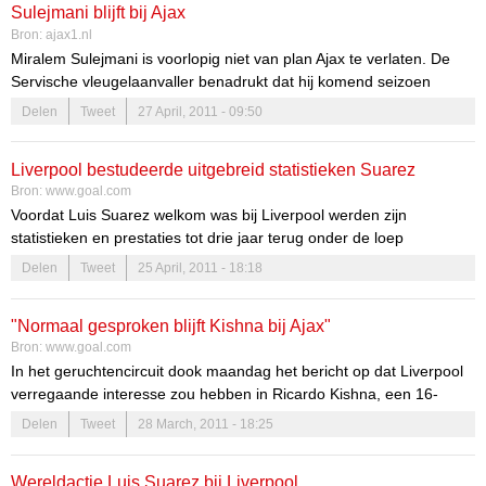
Sulejmani blijft bij Ajax
Bron:
ajax1.nl
Miralem Sulejmani is voorlopig niet van plan Ajax te verlaten. De
Servische vleugelaanvaller benadrukt dat hij komend seizoen
‘gewoon’ in Amsterdam blijft.
Delen
Tweet
27 April, 2011 - 09:50
“Ik kan nu al zeggen dat ik volgend seizoen gewoon bij Ajax speel”,
verklaart Sulejmani in het magazine van
NUsport
.”Het wordt mijn
Liverpool bestudeerde uitgebreid statistieken Suarez
vierde seizoen, maar waarschijnlijk het eerste waarin ik vanaf de
Bron:
www.goal.com
eerste wedstrijd alles speel.”
Voordat Luis Suarez welkom was bij Liverpool werden zijn
statistieken en prestaties tot drie jaar terug onder de loep
Belangstelling
gehouden. Daardoor wilde de club hem graag naar Anfield halen.
Delen
Tweet
25 April, 2011 - 18:18
"Normaal gesproken blijft Kishna bij Ajax"
Bron:
www.goal.com
In het geruchtencircuit dook maandag het bericht op dat Liverpool
verregaande interesse zou hebben in Ricardo Kishna, een 16-
jarige speler uit de jeugdopleiding van Ajax.
Delen
Tweet
28 March, 2011 - 18:25
Wereldactie Luis Suarez bij Liverpool