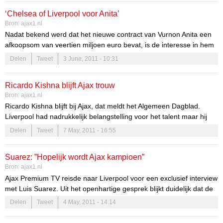
‘Chelsea of Liverpool voor Anita’
Bron:
ajax1.nl
Nadat bekend werd dat het nieuwe contract van Vurnon Anita een
afkoopsom van veertien miljoen euro bevat, is de interesse in hem
alleen maar toegenomen. Dit meldt de Engelse tabloid
The Sun
op
Delen
Tweet
3 June, 2011 - 10:31
haar eigen website. De Engelse topclubs Chelsea en Liverpool zijn
bereid om deze afkoopsom voor hem te betalen.
Ricardo Kishna blijft Ajax trouw
Bron:
ajax1.nl
Ricardo Kishna blijft bij Ajax, dat meldt het Algemeen Dagblad.
Liverpool had nadrukkelijk belangstelling voor het talent maar hij
kiest voor een langer verblijf bij de club.
Delen
Tweet
7 May, 2011 - 16:55
Kishna kwam twee jaar geleden over uit de jeugdopleiding van ADO
Den Haag. De 16-jarige aanvaller maakte tot nu grote indruk en
Suarez: ”Hopelijk wordt Ajax kampioen”
wordt gezien als een van de grootste talenten van zijn lichting. Ajax
Bron:
ajax1.nl
heeft hem een aanbieding gedaan waarmee hij zich nog drie
Ajax Premium TV reisde naar Liverpool voor een exclusief interview
seizoenen kan binden aan de club.
met Luis Suarez. Uit het openhartige gesprek blijkt duidelijk dat de
Uruguayaan zijn oude club mist. De oud-Ajacied leeft fanatiek mee
Delen
Tweet
4 May, 2011 - 14:14
met de titelstrijd. ,,Hopelijk wordt Ajax kampioen”, vertelt Suarez.