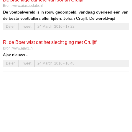
Bron:
www.ajaxupdate.nl
De voetbalwereld is in rouw gedompeld, vandaag overleed één van
de beste voetballers aller tijden, Johan Cruijff. De wereldwijd
geroemde voetballer leed aan kanker en hij verloor vandaag de
Delen
Tweet
24 March, 2016 - 17:22
strijd tegen deze vreselijke ziekte. De erfenis die Cruijff achterlaat is
groot.
R. de Boer wist dat het slecht ging met Cruijff
Bron:
www.ajax1.nl
Ajax nieuws -
Delen
Tweet
24 March, 2016 - 16:48