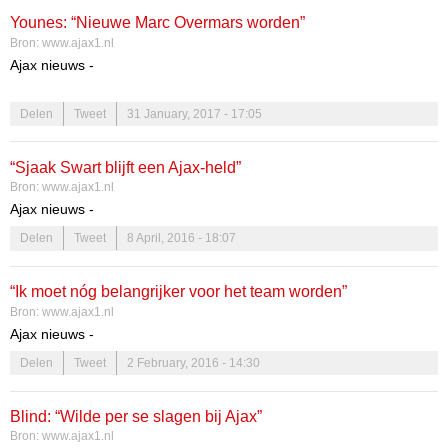
Younes: “Nieuwe Marc Overmars worden”
Bron:
www.ajax1.nl
Ajax nieuws -
Amin Younes draait tot dusver niet een heel lekker seizoen. De
Delen
Tweet
31 January, 2017 - 17:05
vaste linksbuiten van Ajax speelt wisselvallig en scoorde dit seizoen
nog geen enkele keer in de competitie. Tegenover
Helden
Magazine
vertelt Younes niet aan een vertrek te denken.
“Sjaak Swart blijft een Ajax-held”
Bron:
www.ajax1.nl
Ajax nieuws -
Delen
Tweet
8 April, 2016 - 18:07
“Ik moet nóg belangrijker voor het team worden”
Bron:
www.ajax1.nl
Ajax nieuws -
Delen
Tweet
2 February, 2016 - 14:30
Blind: “Wilde per se slagen bij Ajax”
Bron:
www.ajax1.nl