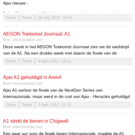
Ajax nieuws -
Daley Blind kreeg in 2014 vlak voor het sluiten van de transfermarkt
Delen
Tweet
28 July, 2015 - 10:56
zijn droomtransfer naar Manchester United.
Helden
zocht hem
bijna een jaar na zijn transfer op in Manchester. In het uitgebreide
interview met
Helden
kijkt hij onder andere terug op zijn periode bij
AEGON Toekomst Journaal: A1
Ajax.
Bron:
www.youtube.com
Deze week in het AEGON Toekomst Journaal zien we de wedstrijd
van de A1. Na een drukke week met daarin de finale van de
NextGen Series en de wedstrijd tegen FC Twente, kwam de ploeg
Delen
Tweet
4 April, 2012 - 19:21
van Fred Grim het nu op tegen FC Groningen.
Ajax A1 gehuldigd in ArenA
Bron:
www.youtube.com
Ajax A1 verloor de finale van de NextGen Series van
Internazionale, maar werd in de rust van Ajax - Heracles gehuldigd
voor de knappe tweede plaats. De ploeg van Fred Grim werd
Delen
Tweet
1 April, 2012 - 22:21
toegejuicht door een uitverkochte ArenA.
A1 strekt de benen in Chigwell
Bron:
www.youtube.com
Een paar uur voor de finale tegen Internazionale, maakte de A1