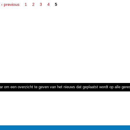
‹ previous
1
2
3
4
5
ar om een overzicht te geven van het nieuws dat geplaatst wordt op alle ger