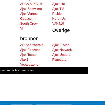
AFCA SupClub
Ajax Life
Ajax Showtime
Ajax TV
Ajax Ventos
F-side
Goal.com
North Up
South Crew
VAK410
VI
Overige
bronnen
AD Sportwereld
Ajax F-Side
Ajax Fanzone
Ajax Netwerk
Ajax Totaal
Ajax Update
Ajax1
Fcupdate
Voetbalzone
especteerde Ajax websites.