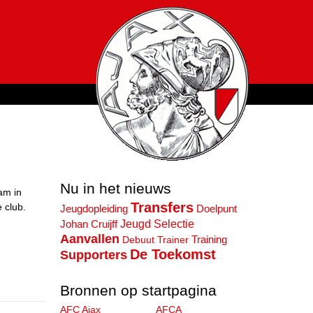
Nu in het nieuws
am in
Transfers
 club.
Doelpunt
Jeugdopleiding
Jeugd
Selectie
Johan Cruijff
Aanvallen
Training
Debuut
Trainer
De Toekomst
Supporters
Bronnen op startpagina
AFC Ajax
AFCA