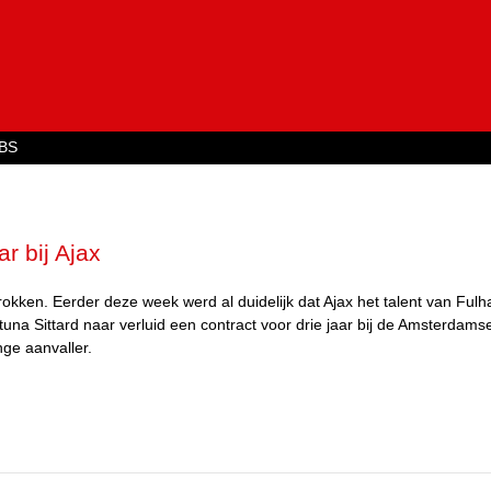
Jump to navigation
BS
r bij Ajax
rokken. Eerder deze week werd al duidelijk dat Ajax het talent van Fulh
una Sittard naar verluid een contract voor drie jaar bij de Amsterdamse
ge aanvaller.