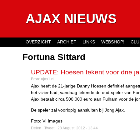
AJAX NIEUWS
OVERZICHT
ARCHIEF
LINKS
WEBSHOP!
CLU
Main menu
Fortuna Sittard
UPDATE: Hoesen tekent voor drie jaa
Bron:
ajax1.nl
Ajax heeft de 21-jarige Danny Hoesen definitief aanget
het vizier had, vandaag tekende de oud-speler van Fort
Ajax betaalt circa 500.000 euro aan Fulham voor de jon
De speler zal voorlopig aansluiten bij Jong Ajax.
Foto: VI Images
Delen
Tweet
28 August, 2012 - 13:44