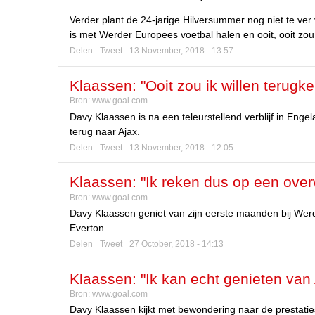
Verder plant de 24-jarige Hilversummer nog niet te ver v
is met Werder Europees voetbal halen en ooit, ooit zou i
Delen
Tweet
13 November, 2018 - 13:57
Klaassen: "Ooit zou ik willen terugke
Bron:
www.goal.com
Davy Klaassen is na een teleurstellend verblijf in Engel
terug naar Ajax.
Delen
Tweet
13 November, 2018 - 12:05
Klaassen: "Ik reken dus op een over
Bron:
www.goal.com
Davy Klaassen geniet van zijn eerste maanden bij We
Everton.
Delen
Tweet
27 October, 2018 - 14:13
Klaassen: "Ik kan echt genieten van 
Bron:
www.goal.com
Davy Klaassen kijkt met bewondering naar de prestaties