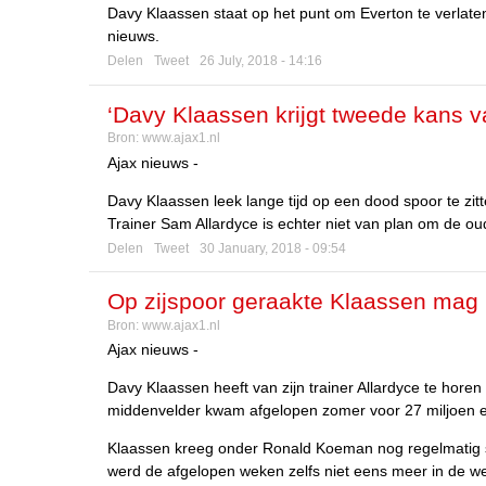
Davy Klaassen staat op het punt om Everton te verlate
nieuws.
Delen
Tweet
26 July, 2018 - 14:16
‘Davy Klaassen krijgt tweede kans v
Bron:
www.ajax1.nl
Ajax nieuws -
Davy Klaassen leek lange tijd op een dood spoor te zitt
Trainer Sam Allardyce is echter niet van plan om de oud
Delen
Tweet
30 January, 2018 - 09:54
Op zijspoor geraakte Klaassen mag n
Bron:
www.ajax1.nl
Ajax nieuws -
Davy Klaassen heeft van zijn trainer Allardyce te horen
middenvelder kwam afgelopen zomer voor 27 miljoen e
Klaassen kreeg onder Ronald Koeman nog regelmatig spe
werd de afgelopen weken zelfs niet eens meer in de w