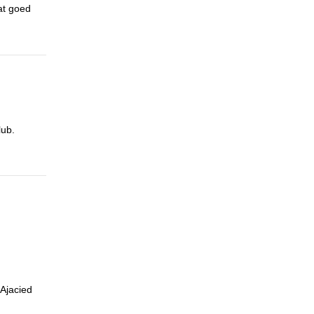
at goed
lub.
-Ajacied