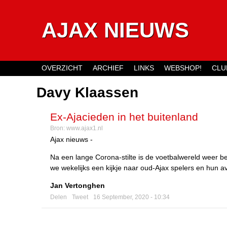
AJAX NIEUWS
OVERZICHT
ARCHIEF
LINKS
WEBSHOP!
CLU
Main menu
Davy Klaassen
Ex-Ajacieden in het buitenland
Bron:
www.ajax1.nl
Ajax nieuws -
Na een lange Corona-stilte is de voetbalwereld weer 
we wekelijks een kijkje naar oud-Ajax spelers en hun av
Jan Vertonghen
Delen
Tweet
16 September, 2020 - 10:34