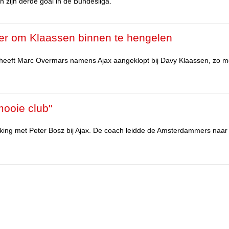
n zijn derde goal in de Bundesliga.
r om Klaassen binnen te hengelen
 heeft Marc Overmars namens Ajax aangeklopt bij Davy Klaassen, zo m
mooie club"
rking met Peter Bosz bij Ajax. De coach leidde de Amsterdammers naar