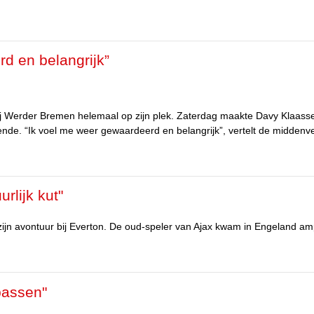
d en belangrijk”
 bij Werder Bremen helemaal op zijn plek. Zaterdag maakte Davy Klaasse
nde. “Ik voel me weer gewaardeerd en belangrijk”, vertelt de middenv
rlijk kut"
p zijn avontuur bij Everton. De oud-speler van Ajax kwam in Engeland am
passen"