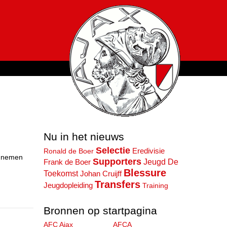
Nu in het nieuws
Selectie
Ronald de Boer
Eredivisie
t nemen
Supporters
Jeugd
De
Frank de Boer
Blessure
Toekomst
Johan Cruijff
Transfers
Jeugdopleiding
Training
Bronnen op startpagina
AFC Ajax
AFCA