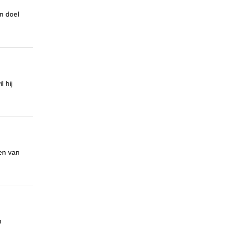
jn doel
l hij
en van
n