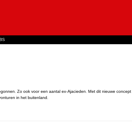
Jump to navigation
BS
begonnen. Zo ook voor een aantal ex-Ajacieden. Met dit nieuwe concep
onturen in het buitenland.