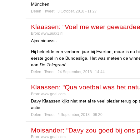
München.
Delen
Tweet
3 October, 2018 - 11:27
Klaassen: “Voel me weer gewaardeer
Bron:
www.ajax1.nl
Ajax nieuws -
Hij beleefde een verloren jaar bij Everton, maar is nu
eerste goal in de Bundesliga. Het was meteen de winne
aan
De Telegraaf
.
Delen
Tweet
24 September, 2018 - 14:44
Klaassen: "Qua voetbal was het natuu
Bron:
www.goal.com
Davy Klaassen kijkt niet met al te veel plezier terug o
actie.
Delen
Tweet
4 September, 2018 - 09:20
Moisander: "Davy zou goed bij ons 
Bron:
www.goal.com