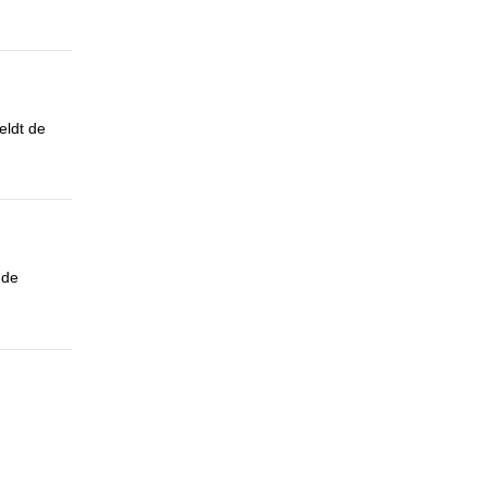
eldt de
 de