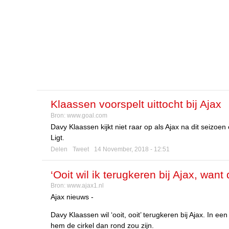
Klaassen voorspelt uittocht bij Ajax
Bron:
www.goal.com
Davy Klaassen kijkt niet raar op als Ajax na dit seizoen
Ligt.
Delen
Tweet
14 November, 2018 - 12:51
‘Ooit wil ik terugkeren bij Ajax, want 
Bron:
www.ajax1.nl
Ajax nieuws -
Davy Klaassen wil ‘ooit, ooit’ terugkeren bij Ajax. In ee
hem de cirkel dan rond zou zijn.