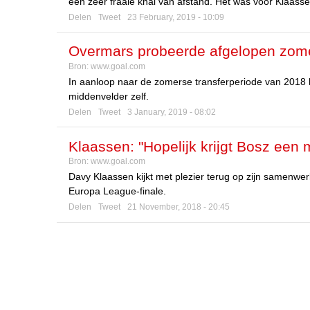
een zeer fraaie knal van afstand. Het was voor Klaasse
Delen
Tweet
23 February, 2019 - 10:09
Overmars probeerde afgelopen zome
Bron:
www.goal.com
In aanloop naar de zomerse transferperiode van 2018
middenvelder zelf.
Delen
Tweet
3 January, 2019 - 08:02
Klaassen: "Hopelijk krijgt Bosz een 
Bron:
www.goal.com
Davy Klaassen kijkt met plezier terug op zijn samenwe
Europa League-finale.
Delen
Tweet
21 November, 2018 - 20:45