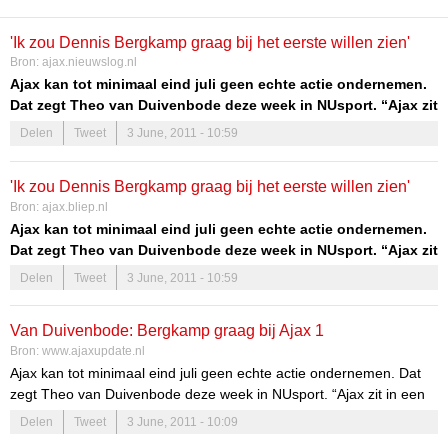
'Ik zou Dennis Bergkamp graag bij het eerste willen zien'
Bron:
ajax.nieuwslog.nl
Ajax kan tot minimaal eind juli geen echte actie ondernemen.
Dat zegt Theo van Duivenbode deze week in NUsport. “Ajax zit
in een vacuüm.”
Delen
Tweet
3 June, 2011 - 10:59
Van Duivenbode was één de bouwstenen van het eerste Ajax van
Rinus Michels. De oud-ploegmaat van Johan Cruijff maakte in het
'Ik zou Dennis Bergkamp graag bij het eerste willen zien'
verleden ook deel uit van de ledenraad, maar daar stapte hij vorig
Bron:
ajax.bliep.nl
jaar op.
Ajax kan tot minimaal eind juli geen echte actie ondernemen.
Dat zegt Theo van Duivenbode deze week in NUsport. “Ajax zit
in een vacuüm.”
Delen
Tweet
3 June, 2011 - 10:59
Van Duivenbode was één de bouwstenen van het eerste Ajax van
Rinus Michels. De oud-ploegmaat van Johan Cruijff maakte in het
Van Duivenbode: Bergkamp graag bij Ajax 1
verleden ook deel uit van de ledenraad, maar daar stapte hij vorig
Bron:
www.ajaxupdate.nl
jaar op.
Ajax kan tot minimaal eind juli geen echte actie ondernemen. Dat
zegt Theo van Duivenbode deze week in NUsport. “Ajax zit in een
vacuüm.” Van Duivenbode was één de bouwstenen van het eerste
Delen
Tweet
3 June, 2011 - 10:09
Ajax van Rinus Michels. De oud-ploegmaat van Johan Cruijff