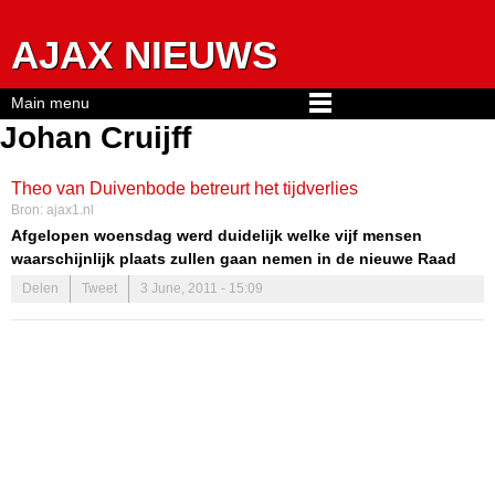
Jump to navigation
AJAX NIEUWS
Main menu
Johan Cruijff
Theo van Duivenbode betreurt het tijdverlies
Bron:
ajax1.nl
Afgelopen woensdag werd duidelijk welke vijf mensen
waarschijnlijk plaats zullen gaan nemen in de nieuwe Raad
van Commissarissen bij Ajax. Steven ten Have, Marjan Olfers,
Delen
Tweet
3 June, 2011 - 15:09
Paul Römer, Edgar Davids en Johan Cruijff zullen bij
instemming van de ledenraad en de aandeelhouders
toetreden in de Raad van Commissarissen en zullen Ajax weer
op het goede spoor moeten gaan helpen.