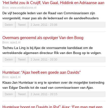
'Het liefst zou ik Cruijff, Van Gaal, Hiddink en Adriaanse aan
Bron:
www.voetbalzone.nl
tafel zetten'
De vijf beoogde leden van de Raad van Commissarissen zijn
voorgesteld, maar pas als de ledenraad en de aandeelhouders
ermee instemmen, worden Edgar Davids, Johan Cruijff, Steven ten
Delen
Tweet
2 June, 2011 - 23:06
Have, Marjan Olfers en Paul Römer geïnstalleerd. Theo van
Duivenbode, die zelf ook lang in beeld was om Ajax te komen
Overmars genoemd als opvolger Van den Boog
helpen, baalt van de trage verloop van zaken: “Ajax zit nu
Bron:
ajax1.nl
Tscheu La Ling is bij Ajax de voornaamste kandidaat om de
vertrekkende algemeen directeur Rik van den Boog op te volgen.
Ook Marc Overmars is in beeld voor die – of eventueel en andere –
Delen
Tweet
2 June, 2011 - 20:30
functie.
La LingLa Ling speelde in van 1975 tot 1982 voor Ajax.
Huntelaar: “Ajax heeft een goede aan Davids”
Tegenwoordig leidt hij de Slowaakse club Trencin, naar het model
Bron:
ajax1.nl
van de Amsterdamse club. Dat doet La Ling zeer succesvol. Hij
Klaas-Jan Huntelaar is erg te spreken over de mogelijke toetreding
maakte Trencin gezond en werd kampioen in de eerste divisie van
van Edgar Davids tot de raad van commissarissen van Ajax.
Slowakije. De club staat bekend om zijn goede jeugdopleiding.
Delen
Tweet
2 June, 2011 - 20:15
Davids is, samen met Johan Cruijff, Paul Römer, Marjan Olfers en
Onder meer Frantisek Kubik (speler van ADO Den Haag) komt er
Steven ten Have, door de voordrachtscommissie van de ledenraad
vandaan.
aangedragen.
Huntelaar hoopt op Davids in RvC Ajax: ‘Een man met een