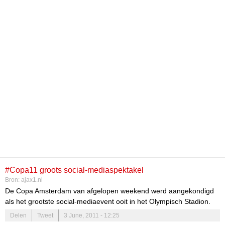
#Copa11 groots social-mediaspektakel
Bron:
ajax1.nl
De Copa Amsterdam van afgelopen weekend werd aangekondigd
als het grootste social-mediaevent ooit in het Olympisch Stadion.
Deze voorspelling is uitgekomen, want alleen al de kijkers van de
Delen
Tweet
3 June, 2011 - 12:25
livestream kwamen uit maar liefst 110 landen! In totaal trok dit