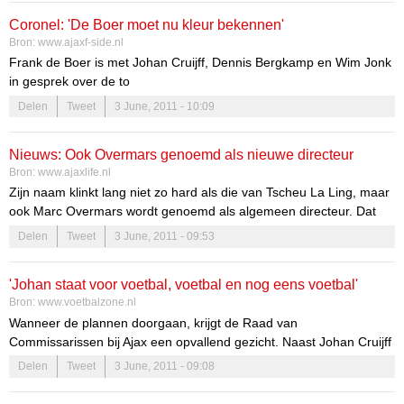
maakte in het verleden ook deel uit van de ledenraad, maar daar
Coronel: 'De Boer moet nu kleur bekennen'
stapte [...]
Bron:
www.ajaxf-side.nl
Frank de Boer is met Johan Cruijff, Dennis Bergkamp en Wim Jonk
in gesprek over de to
Delen
Tweet
3 June, 2011 - 10:09
Nieuws: Ook Overmars genoemd als nieuwe directeur
Bron:
www.ajaxlife.nl
Zijn naam klinkt lang niet zo hard als die van Tscheu La Ling, maar
ook Marc Overmars wordt genoemd als algemeen directeur. Dat
doet het AD bijvoorbeeld. Hoe serieus de kandidatuur van
Delen
Tweet
3 June, 2011 - 09:53
Overmars is, moet blijken. De oud-linksbuiten van Ajax was
woensdag aanwezig op De Toekomst en sprak met Johan Cruijff,
'Johan staat voor voetbal, voetbal en nog eens voetbal'
die per 1 juni achter de schermen aan de slag is met het
Bron:
www.voetbalzone.nl
neerzetten van poppetjes binnen de club. Binnenkort wordt
Wanneer de plannen doorgaan, krijgt de Raad van
ongetwijfeld vanzelf duidelijk op wie de keuze valt.
Commissarissen bij Ajax een opvallend gezicht. Naast Johan Cruijff
wil de Amsterdamse club Edgar Davids, Paul Römer, Marjan Olfers
Delen
Tweet
3 June, 2011 - 09:08
en Steven ten Have aanstellen.