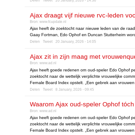
Delen
Tweet
20 January, 2026 - 14:36
Ajax draagt vijf nieuwe rvc-leden v
Bron:
www.fcupdate.nl
Ajax heeft de zoektocht naar nieuwe leden van de raa
Gaay Fortman, Edo Ophof en Duncan Stutterheim worde
Delen
Tweet
20 January, 2026 - 14:05
Ajax zit in zijn maag met vrouwen
Bron:
www.ad.nl
benoemen?
Ajax heeft goede redenen om oud-speler Edo Ophof pe
zoektocht naar de wettelijk verplichte vrouwelijke commi
Female Board Index opstelt. „Een gebrek aan vrouwen is
Delen
Tweet
8 January, 2026 - 09:45
Waarom Ajax oud-speler Ophof tóch 
Bron:
www.ad.nl
smoes’
Ajax heeft goede redenen om oud-speler Edo Ophof pe
zoektocht naar de wettelijk verplichte vrouwelijke commi
Female Board Index opstelt. „Een gebrek aan vrouwen is