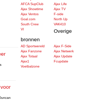
AFCA SupClub
Ajax Life
Ajax Showtime
Ajax TV
Ajax Ventos
F-side
Goal.com
North Up
South Crew
VAK410
VI
Overige
bronnen
AD Sportwereld
Ajax F-Side
Ajax Fanzone
Ajax Netwerk
eer
Ajax Totaal
Ajax Update
Ajax1
Fcupdate
s
Voetbalzone
 voor
 Duncan