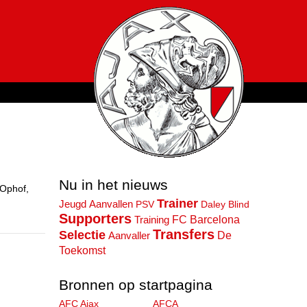
Nu in het nieuws
 Ophof,
Trainer
Jeugd
Aanvallen
PSV
Daley Blind
Supporters
FC Barcelona
Training
Transfers
Selectie
De
Aanvaller
Toekomst
Bronnen op startpagina
AFC Ajax
AFCA