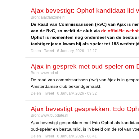
Ajax bevestigt: Ophof kandidaat lid
Bron:
ajaxfanzone.nl
De Raad van Commissarissen (RvC) van Ajax is met
van de RvC, zo meldt de club via
de officiële websi
Ophof is momenteel nog onderdeel van de bestuursr
tachtiger jaren kwam hij als speler tot 193 wedstri
Delen
Tweet
6 January, 2026 - 12:27
Ajax in gesprek met oud-speler om D
Bron:
www.ad.nl
commissarissen
De raad van commissarissen (rvc) van Ajax is in gespre
Amsterdamse club bekendgemaakt.
Delen
Tweet
6 January, 2026 - 09:32
Ajax bevestigt gesprekken: Edo Oph
Bron:
www.fcupdate.nl
Ajax bevestigt gesprekken met Edo Ophof als kandidaa
oud-speler en bestuurslid, is in beeld om de rol van v
Delen
Tweet
6 January, 2026 - 08:41