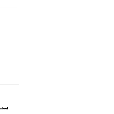
r
nteel