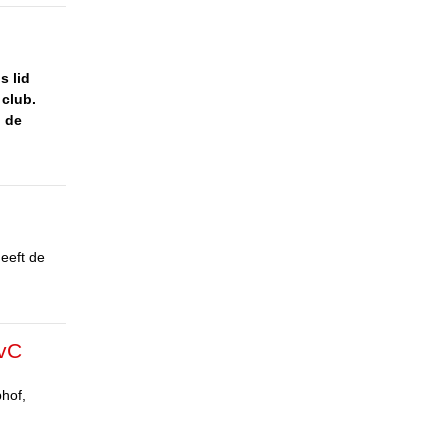
s lid
 club.
n de
heeft de
RvC
hof,