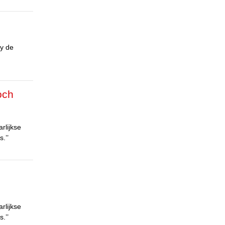
ry de
och
rlijkse
.’’
rlijkse
.’’