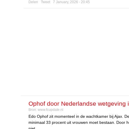
Delen
Tweet
7 January, 2026 - 20:45
Ophof door Nederlandse wetgeving i
Bron:
www.fcupdate.nl
Edo Ophof zit momenteel in de wachtkamer bij Ajax. D
minimaal 33 procent uit vrouwen moet bestaan. Door h
niet.