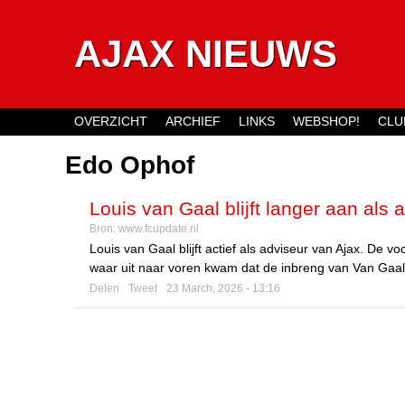
AJAX NIEUWS
OVERZICHT
ARCHIEF
LINKS
WEBSHOP!
CLU
Main menu
Edo Ophof
Louis van Gaal blijft langer aan als 
Bron:
www.fcupdate.nl
Louis van Gaal blijft actief als adviseur van Ajax. De
waar uit naar voren kwam dat de inbreng van Van Gaal 
Delen
Tweet
23 March, 2026 - 13:16