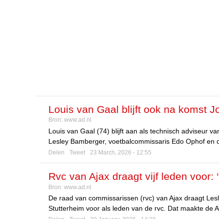
Louis van Gaal blijft ook na komst Jo
Bron:
www.ad.nl
zijn mening’
Louis van Gaal (74) blijft aan als technisch adviseur v
Lesley Bamberger, voetbalcommissaris Edo Ophof en d
Delen
Tweet
23 March, 2026 - 12:55
Rvc van Ajax draagt vijf leden voor:
Bron:
www.ad.nl
de toekomst’
De raad van commissarissen (rvc) van Ajax draagt Le
Stutterheim voor als leden van de rvc. Dat maakte de