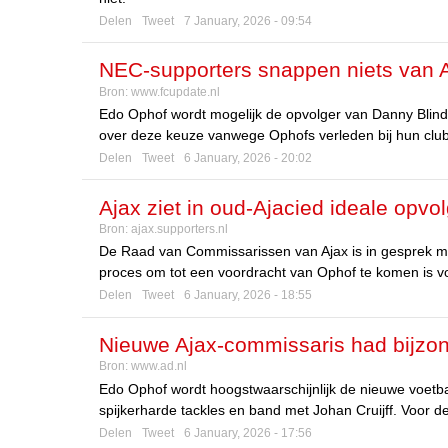
Delen
Tweet
7 January, 2026 - 09:54
NEC-supporters snappen niets van A
Bron:
www.fcupdate.nl
Edo Ophof wordt mogelijk de opvolger van Danny Blind
over deze keuze vanwege Ophofs verleden bij hun club
Delen
Tweet
6 January, 2026 - 20:02
Ajax ziet in oud-Ajacied ideale opvol
Bron:
ajax.supporters.nl
De Raad van Commissarissen van Ajax is in gesprek m
proces om tot een voordracht van Ophof te komen is vo
Delen
Tweet
6 January, 2026 - 18:55
Nieuwe Ajax-commissaris had bijzond
Bron:
www.ad.nl
schouder van Jordi
Edo Ophof wordt hoogstwaarschijnlijk de nieuwe voetb
spijkerharde tackles en band met Johan Cruijff. Voor 
Delen
Tweet
6 January, 2026 - 17:56