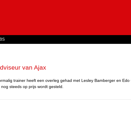
Jump to navigation
BS
adviseur van Ajax
 voormalig trainer heeft een overleg gehad met Lesley Bamberger en Edo
nog steeds op prijs wordt gesteld.