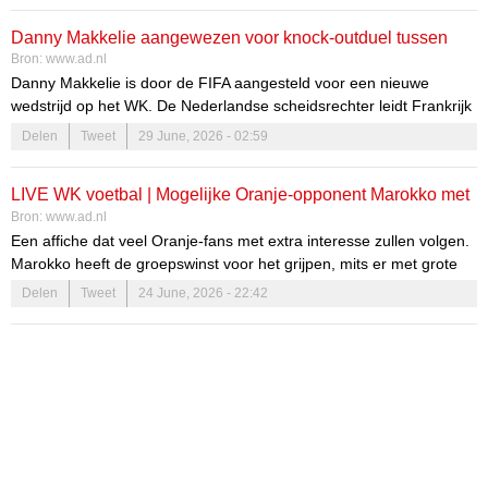
actief. Het is nog niet bekend bij welke wedstrijd hij wordt
Danny Makkelie aangewezen voor knock-outduel tussen
aangesteld.
Bron:
www.ad.nl
Frankrijk en Zweden
Danny Makkelie is door de FIFA aangesteld voor een nieuwe
wedstrijd op het WK. De Nederlandse scheidsrechter leidt Frankrijk
- Zweden, een wedstrijd in de zestiende finales.
Delen
Tweet
29 June, 2026 - 02:59
LIVE WK voetbal | Mogelijke Oranje-opponent Marokko met
Bron:
www.ad.nl
Saibari én Salah-Eddine, Makkelie fluit duel met Haïti
Een affiche dat veel Oranje-fans met extra interesse zullen volgen.
Marokko heeft de groepswinst voor het grijpen, mits er met grote
cijfers van Haïti wordt gewonnen én Brazilië morst tegen Schotland.
Delen
Tweet
24 June, 2026 - 22:42
Volg de ontknoping van groep C hier live!