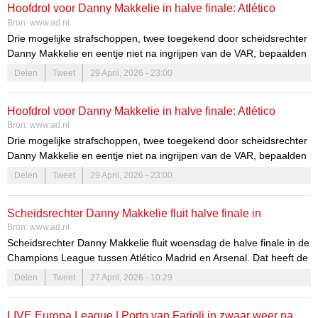
Hoofdrol voor Danny Makkelie in halve finale: Atlético
Bron:
www.ad.nl
Madrid en Arsenal scoren alleen uit penalty's
Drie mogelijke strafschoppen, twee toegekend door scheidsrechter
Danny Makkelie en eentje niet na ingrijpen van de VAR, bepaalden
woensdagavond het beeld en de uitslag van Atlético Madrid -
Delen
Tweet
29 April, 2026 - 23:00
Arsenal. Na de 1-1 gaan ze volgende week dinsdag in Londen
uitmaken wie naar de finale mag en misschien voor het eerst de
Hoofdrol voor Danny Makkelie in halve finale: Atlético
Champions League kan winnen.
Bron:
www.ad.nl
Madrid en Arsenal scoren alleen uit penalty’s
Drie mogelijke strafschoppen, twee toegekend door scheidsrechter
Danny Makkelie en eentje niet na ingrijpen van de VAR, bepaalden
woensdagavond het beeld en de uitslag van Atlético Madrid -
Delen
Tweet
29 April, 2026 - 23:00
Arsenal. Na de 1-1 gaan ze volgende week dinsdag in Londen
uitmaken wie naar de finale mag en misschien voor het eerst de
Scheidsrechter Danny Makkelie fluit halve finale in
Champions League kan winnen.
Bron:
www.ad.nl
Champions League
Scheidsrechter Danny Makkelie fluit woensdag de halve finale in de
Champions League tussen Atlético Madrid en Arsenal. Dat heeft de
KNVB maandag bekendgemaakt.
Delen
Tweet
27 April, 2026 - 10:29
LIVE Europa League | Porto van Farioli in zwaar weer na