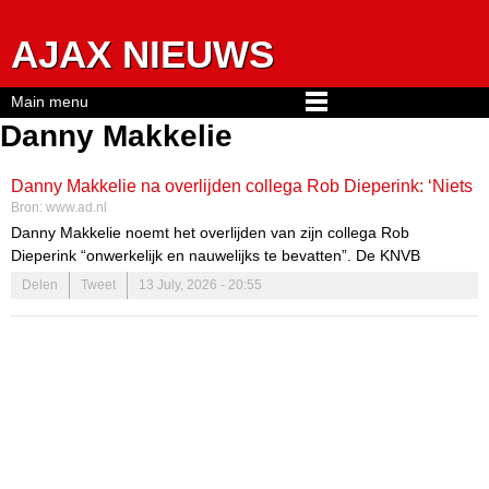
Jump to navigation
AJAX NIEUWS
Main menu
Danny Makkelie
Danny Makkelie na overlijden collega Rob Dieperink: ‘Niets
Bron:
www.ad.nl
anders lijkt nog belangrijk’
Danny Makkelie noemt het overlijden van zijn collega Rob
Dieperink “onwerkelijk en nauwelijks te bevatten”. De KNVB
bevestigde maandag dat Dieperink op 38-jarige leeftijd is
Delen
Tweet
13 July, 2026 - 20:55
overleden.