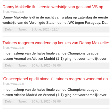
Danny Makkelie fluit eerste wedstrijd van gastland VS op
Bron:
www.ad.nl
WK
Danny Makkelie leidt in de nacht van vrijdag op zaterdag de eerste
wedstrijd van de Verenigde Staten op het WK tegen Paraguay. Dat
heeft wereldvoetbalbond FIFA bekendgemaakt.
Delen
Tweet
9 June, 2026 - 11:14
Trainers reageren woedend op keuzes van Danny Makkelie:
Bron:
www.ad.nl
‘Op dit niveau is het onacceptabel’
In de nasleep van de halve finale van de Champions League
tussen Arsenal en Atletico Madrid (1-1) ging het voornamelijk over
de keuzes van scheidsrechter Danny Makkelie. De Nederlander gaf
Delen
Tweet
30 April, 2026 - 08:06
twee strafschoppen en zette een streep door een derde. „Ik ben
erg boos.”
'Onacceptabel op dit niveau': trainers reageren woedend op
Bron:
www.ad.nl
beslissingen Danny Makkelie
In de nasleep van de halve finale van de Champions League
tussen Atlético Madrid en Arsenal (1-1) ging het voornamelijk over
de keuzes van scheidsrechter Danny Makkelie. Vooral Arsenal-
Delen
Tweet
30 April, 2026 - 08:06
trainer Mikel Arteta was woedend. Van de drie penaltymomenten
zorgde de laatste voor de meeste frustratie. „Ik ben erg boos.”