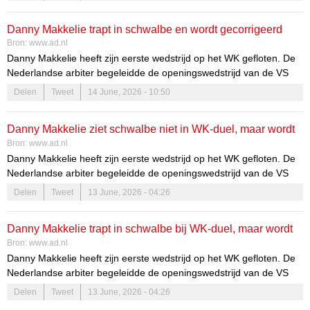
opvallend, omdat de wedstrijd mede bepaalt wie de volgende
tegenstander van Oranje wordt.
Danny Makkelie trapt in schwalbe en wordt gecorrigeerd
Bron:
www.ad.nl
door VAR, maar was toepassen nieuwe regel wel juist?
Danny Makkelie heeft zijn eerste wedstrijd op het WK gefloten. De
Nederlandse arbiter begeleidde de openingswedstrijd van de VS
tegen Paraguay (4-1). Hij kreeg daarbij direct te maken met een
Delen
Tweet
14 June, 2026 - 10:50
nieuwe regel. Het is echter de vraag of dat de juiste beslissing was.
Danny Makkelie ziet schwalbe niet in WK-duel, maar wordt
Bron:
www.ad.nl
dankzij nieuwe regel gecorrigeerd door VAR
Danny Makkelie heeft zijn eerste wedstrijd op het WK gefloten. De
Nederlandse arbiter begeleidde de openingswedstrijd van de VS
tegen Paraguay. Hij kreeg daarbij direct te maken met een nieuwe
Delen
Tweet
13 June, 2026 - 04:26
regel.
Danny Makkelie trapt in schwalbe bij WK-duel, maar wordt
Bron:
www.ad.nl
dankzij nieuwe regel gecorrigeerd door VAR
Danny Makkelie heeft zijn eerste wedstrijd op het WK gefloten. De
Nederlandse arbiter begeleidde de openingswedstrijd van de VS
tegen Paraguay (4-1). Hij kreeg daarbij direct te maken met een
Delen
Tweet
13 June, 2026 - 04:26
nieuwe regel.