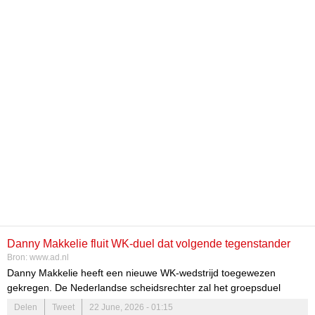
Danny Makkelie fluit WK-duel dat volgende tegenstander
Bron:
www.ad.nl
Oranje bepaalt
Danny Makkelie heeft een nieuwe WK-wedstrijd toegewezen
gekregen. De Nederlandse scheidsrechter zal het groepsduel
tussen Marokko en Haïti (25 juni 00.00 uur) fluiten. Dat is
Delen
Tweet
22 June, 2026 - 01:15