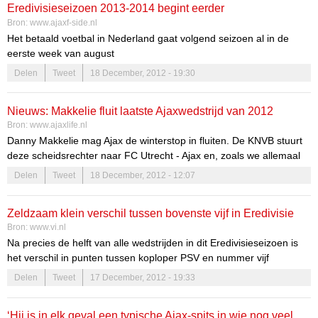
Eredivisieseizoen 2013-2014 begint eerder
live via Ajax.nl.
Bron:
www.ajaxf-side.nl
Het betaald voetbal in Nederland gaat volgend seizoen al in de
eerste week van august
Delen
Tweet
18 December, 2012 - 19:30
Nieuws: Makkelie fluit laatste Ajaxwedstrijd van 2012
Bron:
www.ajaxlife.nl
Danny Makkelie mag Ajax de winterstop in fluiten. De KNVB stuurt
deze scheidsrechter naar FC Utrecht - Ajax en, zoals we allemaal
weten, is dat een pikant potje. Makkelie is over het algemeen geen
Delen
Tweet
18 December, 2012 - 12:07
scheids die de topduels van Ajax krijgt, maar in Nieuw Galgenwaard
tegen de nummer zes van de eredivisie durft Zeist het met hem
Zeldzaam klein verschil tussen bovenste vijf in Eredivisie
aan. Makkelie krijgt assistentie van de vlaggen van Rob van de Ven
Bron:
www.vi.nl
en Rob Meenhuis. Jochem Kamphuis mag met zijn bord de wissels
Na precies de helft van alle wedstrijden in dit Eredivisieseizoen is
en blessuretijd aankondigen.
het verschil in punten tussen koploper PSV en nummer vijf
Feyenoord historisch klein.
Delen
Tweet
17 December, 2012 - 19:33
‘Hij is in elk geval een typische Ajax-spits in wie nog veel