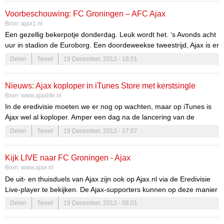
Voorbeschouwing: FC Groningen – AFC Ajax
Bron:
ajax1.nl
Een gezellig bekerpotje donderdag. Leuk wordt het. ‘s Avonds acht
uur in stadion de Euroborg. Een doordeweekse tweestrijd, Ajax is er
aan gewend. Groningen niet echt. Het speelt al heel erg lang niet
Delen
Tweet
19 December, 2012 - 18:51
Europees. Daarnaast is het geen echte cupfighter of iets dergelijks.
De botsing wordt geleid door scheidsrechter Reinold Wiedemeijer.
Nieuws: Ajax koploper in iTunes Store met kerstsingle
Bron:
www.ajaxlife.nl
In de eredivisie moeten we er nog op wachten, maar op iTunes is
Ajax wel al koploper. Amper een dag na de lancering van de
kerstsingle 'Wij zijn Ajax' staat deze op nummer 1 in de iTunes
Delen
Tweet
19 December, 2012 - 17:07
Store.
Kijk LIVE naar FC Groningen - Ajax
Bron:
www.ajax.nl
De uit- en thuisduels van Ajax zijn ook op Ajax.nl via de Eredivisie
Live-player te bekijken. De Ajax-supporters kunnen op deze manier
de duels live via de website van Ajax volgen en tevens al het
Delen
Tweet
19 December, 2012 - 08:01
andere Ajax-nieuws in de gaten blijven houden. Bekijk
donderdagavond het bekerduel FC Groningen - Ajax (20:00 uur)