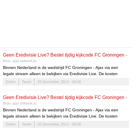
Geen Eredivisie Live? Bestel tijdig kijkcode FC Groningen -
Bron:
ajax.netwerk.to
Ajax
Binnen Nederland is de wedstrijd FC Groningen - Ajax via een
legale stream alleen te bekijken via Eredivisie Live. De kosten
bedragen daarvoor 6 euro. Bestel tijdig een code als je...
Delen
Tweet
20 December, 2012 - 08:06
Geen Eredivisie Live? Bestel tijdig kijkcode FC Groningen -
Bron:
ajax.netwerk.to
Ajax
Binnen Nederland is de wedstrijd FC Groningen - Ajax via een
legale stream alleen te bekijken via Eredivisie Live. De kosten
bedragen daarvoor 6 euro. Bestel tijdig een code als je...
Delen
Tweet
20 December, 2012 - 08:06