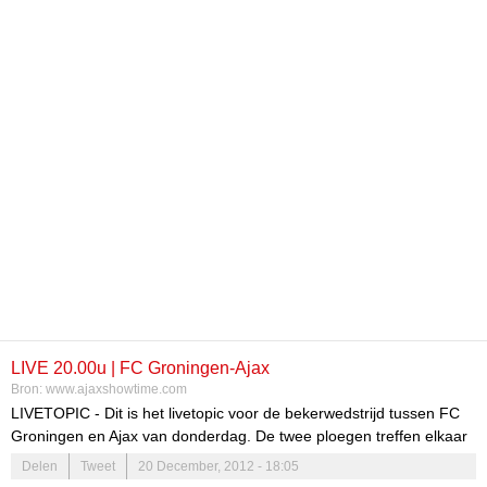
LIVE 20.00u | FC Groningen-Ajax
Bron:
www.ajaxshowtime.com
LIVETOPIC - Dit is het livetopic voor de bekerwedstrijd tussen FC
Groningen en Ajax van donderdag. De twee ploegen treffen elkaar
om 20.00 uur in Groningen. De wedstrijd is op televisie te volgen
Delen
Tweet
20 December, 2012 - 18:05
via Eredivisie Live.