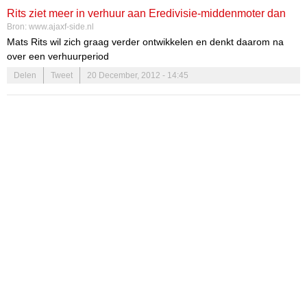
Rits ziet meer in verhuur aan Eredivisie-middenmoter dan
Bron:
www.ajaxf-side.nl
Almere City
Mats Rits wil zich graag verder ontwikkelen en denkt daarom na
over een verhuurperiod
Delen
Tweet
20 December, 2012 - 14:45