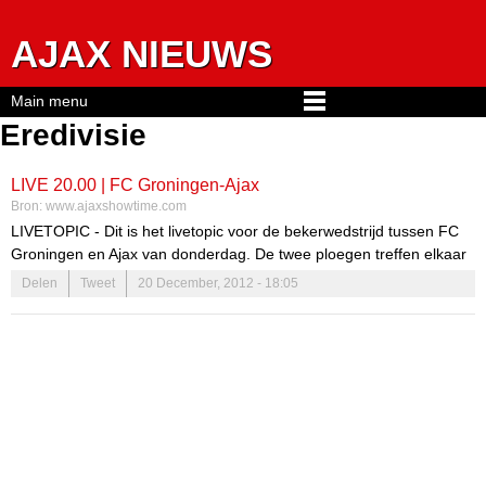
Jump to navigation
AJAX NIEUWS
Main menu
Eredivisie
LIVE 20.00 | FC Groningen-Ajax
Bron:
www.ajaxshowtime.com
LIVETOPIC - Dit is het livetopic voor de bekerwedstrijd tussen FC
Groningen en Ajax van donderdag. De twee ploegen treffen elkaar
om 20.00 uur in Groningen. De wedstrijd is op televisie te volgen
Delen
Tweet
20 December, 2012 - 18:05
via Eredivisie Live.