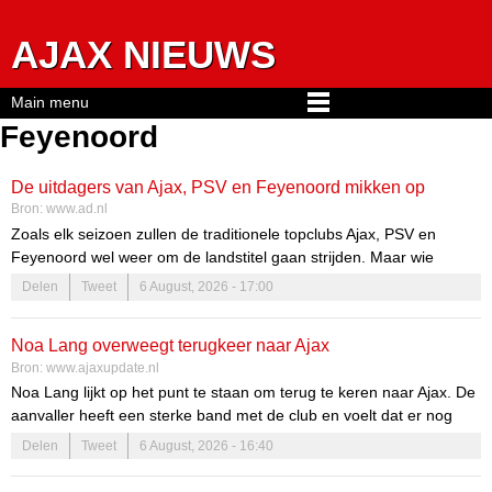
Jump to navigation
AJAX NIEUWS
Main menu
Feyenoord
De uitdagers van Ajax, PSV en Feyenoord mikken op
Bron:
www.ad.nl
routine en een berg aan eredivisiewedstrijden
Zoals elk seizoen zullen de traditionele topclubs Ajax, PSV en
Feyenoord wel weer om de landstitel gaan strijden. Maar wie
worden de uitdagers in de eredivisie? Een verrassing zoals NEC
Delen
Tweet
6 August, 2026 - 17:00
vorig jaar, of toch gewoon weer AZ en FC Twente? Er is in elk geval
ingekocht op ervaring.
Noa Lang overweegt terugkeer naar Ajax
Bron:
www.ajaxupdate.nl
Noa Lang lijkt op het punt te staan om terug te keren naar Ajax. De
aanvaller heeft een sterke band met de club en voelt dat er nog
‘unfinished business’ is in Amsterdam. Deze gevoelens worden
Delen
Tweet
6 August, 2026 - 16:40
versterkt door zijn eerdere ervaringen en de connecties die hij heeft
opgebouwd binnen de club. De terugkeer van Lang kan niet alleen