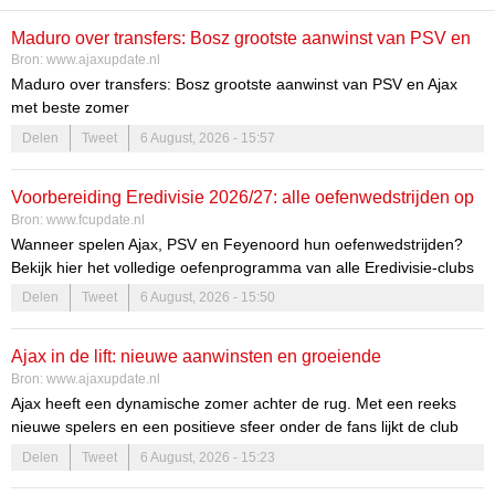
Maduro over transfers: Bosz grootste aanwinst van PSV en
Bron:
www.ajaxupdate.nl
Ajax met beste zomer
Maduro over transfers: Bosz grootste aanwinst van PSV en Ajax
met beste zomer
Delen
Tweet
6 August, 2026 - 15:57
Transferdrukte rond PSV, Ajax en Feyenoord neemt toe
De transfermarkt in Nederland is dit seizoen bijzonder actief. PSV,
Voorbereiding Eredivisie 2026/27: alle oefenwedstrijden op
Ajax en Feyenoord zoeken allemaal naar versterkingen, elk met
Bron:
www.fcupdate.nl
een rij
een eigen aanpak en tempo. Dit zorgt voor een dynamische sfeer,
Wanneer spelen Ajax, PSV en Feyenoord hun oefenwedstrijden?
waarbij elke club probeert zich te wapenen voor de uitdagingen van
Bekijk hier het volledige oefenprogramma van alle Eredivisie-clubs
het nieuwe seizoen.
voor het nieuwe seizoen.
Delen
Tweet
6 August, 2026 - 15:50
Ajax in de lift: nieuwe aanwinsten en groeiende
Bron:
www.ajaxupdate.nl
verwachtingen
Ajax heeft een dynamische zomer achter de rug. Met een reeks
nieuwe spelers en een positieve sfeer onder de fans lijkt de club
zich klaar te stomen voor een succesvol seizoen. De club heeft
Delen
Tweet
6 August, 2026 - 15:23
haar ambities duidelijk geuit en de komst van nieuwe talenten is