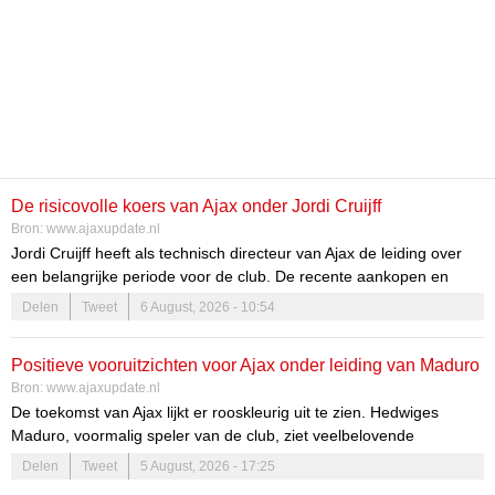
De risicovolle koers van Ajax onder Jordi Cruijff
Bron:
www.ajaxupdate.nl
Jordi Cruijff heeft als technisch directeur van Ajax de leiding over
een belangrijke periode voor de club. De recente aankopen en
veranderingen in het salarishuis roepen vragen op over de
Delen
Tweet
6 August, 2026 - 10:54
financiële gezondheid en de toekomst van Ajax. De koers die Cruijff
heeft uitgestippeld, is risicovol, maar biedt ook kansen. De
Positieve vooruitzichten voor Ajax onder leiding van Maduro
afweging tussen investeringen in talent en financiële stabiliteit zal
Bron:
www.ajaxupdate.nl
cruciaal zijn voor het succes van de club.
De toekomst van Ajax lijkt er rooskleurig uit te zien. Hedwiges
Maduro, voormalig speler van de club, ziet veelbelovende
ontwikkelingen die kunnen bijdragen aan het succes van het team.
Delen
Tweet
5 August, 2026 - 17:25
De club is vastbesloten om de hoge verwachtingen waar te maken