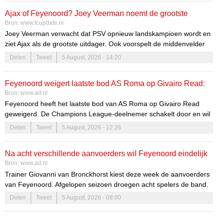
en de fans te inspireren met aantrekkelijk voetbal. De combinatie
Ajax of Feyenoord? Joey Veerman noemt de grootste
van ervaring en jong talent maakt deze periode extra spannend.
Bron:
www.fcupdate.nl
titelconcurrent van PSV
Joey Veerman verwacht dat PSV opnieuw landskampioen wordt en
ziet Ajax als de grootste uitdager. Ook voorspelt de middenvelder
zijn rentree bij het Nederlands elftal.
Delen
Tweet
5 August, 2026 - 14:20
Feyenoord weigert laatste bod AS Roma op Givairo Read:
Bron:
www.ad.nl
Italianen schakelen door naar WK-finalist
Feyenoord heeft het laatste bod van AS Roma op Givairo Read
geweigerd. De Champions League-deelnemer schakelt door en wil
volgens diverse Italiaanse media Nahuel Molina inlijven.
Delen
Tweet
5 August, 2026 - 12:26
Na acht verschillende aanvoerders wil Feyenoord eindelijk
Bron:
www.ad.nl
duidelijkheid: wie wordt de nieuwe leider?
Trainer Giovanni van Bronckhorst kiest deze week de aanvoerders
van Feyenoord. Afgelopen seizoen droegen acht spelers de band.
Die taak brengt verantwoordelijkheden en druk met zich mee. „In
Delen
Tweet
5 August, 2026 - 08:00
de provincie gebeurt er nooit wat en bij Feyenoord elk uur, bij wijze
van spreken.”