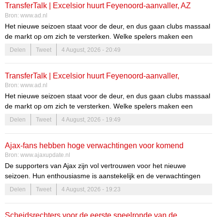
TransferTalk | Excelsior huurt Feyenoord-aanvaller, AZ
Bron:
www.ad.nl
verlengt contract van Wouter Goes
Het nieuwe seizoen staat voor de deur, en dus gaan clubs massaal
de markt op om zich te versterken. Welke spelers maken een
overstap? Hier blijf je op de hoogte van alle geruchten en done
Delen
Tweet
4 August, 2026 - 20:49
deals!
TransferTalk | Excelsior huurt Feyenoord-aanvaller,
Bron:
www.ad.nl
Hoedemakers terug in Nederland en Groningen haalt 18-
Het nieuwe seizoen staat voor de deur, en dus gaan clubs massaal
jarige Zweed
de markt op om zich te versterken. Welke spelers maken een
overstap? Hier blijf je op de hoogte van alle geruchten en done
Delen
Tweet
4 August, 2026 - 19:49
deals!
Ajax-fans hebben hoge verwachtingen voor komend
Bron:
www.ajaxupdate.nl
seizoen
De supporters van Ajax zijn vol vertrouwen voor het nieuwe
seizoen. Hun enthousiasme is aanstekelijk en de verwachtingen
zijn duidelijk: ze geloven in de landstitel. De club heeft de afgelopen
Delen
Tweet
4 August, 2026 - 19:23
jaren indrukwekkende prestaties neergezet, wat de optimistische
stemming onder de fans alleen maar versterkt.
Scheidsrechters voor de eerste speelronde van de