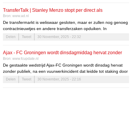
TransferTalk | Stanley Menzo stopt per direct als
Bron:
www.ad.nl
bondscoach van Suriname, Van Bronckhorst kandidaat bij
De transfermarkt is weliswaar gesloten, maar er zullen nog genoeg
Indonesië
contractnieuwtjes en andere transferzaken opduiken. In
TransferTalk blijf je op de hoogte!
Delen
Tweet
30 November, 2025 - 22:32
Ajax - FC Groningen wordt dinsdagmiddag hervat zonder
Bron:
www.fcupdate.nl
publiek
De gestaakte wedstrijd Ajax-FC Groningen wordt dinsdag hervat
zonder publiek, na een vuurwerkincident dat leidde tot staking door
scheidsrechter Bas Nijhuis. De KNVB onderzoekt de
Delen
Tweet
30 November, 2025 - 22:16
gebeurtenissen rond het duel.