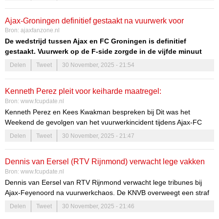
werd zondag na zes minuten spelen definitief gestaakt,
Ajax-Groningen definitief gestaakt na vuurwerk voor
Bron:
ajaxfanzone.nl
overleden F-sider
De wedstrijd tussen Ajax en FC Groningen is definitief
gestaakt. Vuurwerk op de F-side zorgde in de vijfde minuut
van de wedstrijd al voor een tijdelijke staking. Nadat de
Delen
Tweet
30 November, 2025 - 21:54
wedstrijd hervat werd, staken zij opnieuw vuurwerk af.
Het duel
tussen de nummer 6 en 7 van de Eredivisie werd aanvankelijk al na
Kenneth Perez pleit voor keiharde maatregel:
vijf minuten stilgelegd. Fans van Ajax staken massaal vuurwerk af,
Bron:
www.fcupdate.nl
waardoor scheidsrechter Bas Nijhuis besloot om alle spelers van
'Reglementaire nederlaag Ajax'
Kenneth Perez en Kees Kwakman bespreken bij Dit was het
het veld en naar binnen te halen.
Weekend de gevolgen van het vuurwerkincident tijdens Ajax-FC
Groningen. Perez pleit voor een reglementaire nederlaag voor Ajax,
Delen
Tweet
30 November, 2025 - 21:47
terwijl Kwakman voorstelt om punten in mindering te brengen.
Dennis van Eersel (RTV Rijnmond) verwacht lege vakken
Bron:
www.fcupdate.nl
bij Ajax - Feyenoord
Dennis van Eersel van RTV Rijnmond verwacht lege tribunes bij
Ajax-Feyenoord na vuurwerkchaos. De KNVB overweegt een straf
voor Ajax, waardoor fans mogelijk de Klassieker moeten missen.
Delen
Tweet
30 November, 2025 - 21:46
De beslissing volgt na een rapport over de incidenten.