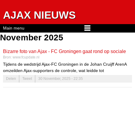
Jump to navigation
AJAX NIEUWS
Main menu
November 2025
Bizarre foto van Ajax - FC Groningen gaat rond op sociale
Bron:
www.fcupdate.nl
media
Tijdens de wedstrijd Ajax-FC Groningen in de Johan Cruijff ArenA
omzeilden Ajax-supporters de controle, wat leidde tot
vuurwerkincidenten en het staken van de wedstrijd door
Delen
Tweet
30 November, 2025 - 22:35
scheidsrechter Bas Nijhuis. Beelden circuleren op sociale media.