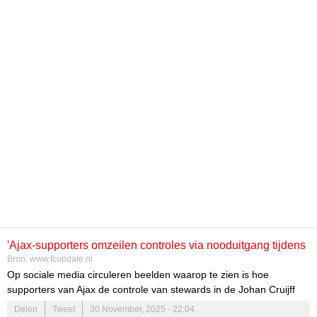
'Ajax-supporters omzeilen controles via nooduitgang tijdens
Bron:
www.fcupdate.nl
vuurwerkchaos tegen FC Groningen'
Op sociale media circuleren beelden waarop te zien is hoe
supporters van Ajax de controle van stewards in de Johan Cruijff
ArenA hebben omzeild. De wedstrijd tussen Ajax en FC Groningen
Delen
Tweet
30 November, 2025 - 22:04