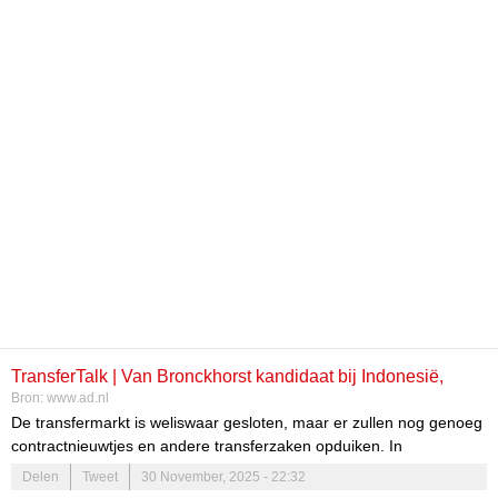
TransferTalk | Van Bronckhorst kandidaat bij Indonesië,
Bron:
www.ad.nl
Ramos staat voor vertrekt uit Mexico
De transfermarkt is weliswaar gesloten, maar er zullen nog genoeg
contractnieuwtjes en andere transferzaken opduiken. In
TransferTalk blijf je op de hoogte!
Delen
Tweet
30 November, 2025 - 22:32