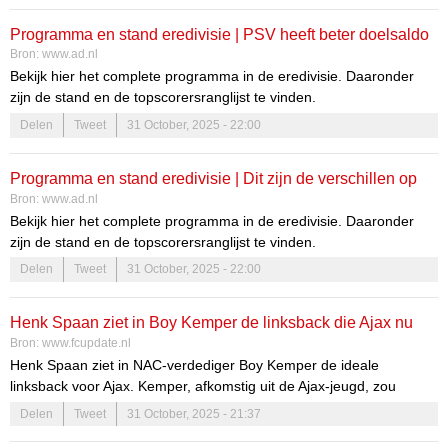
Programma en stand eredivisie | PSV heeft beter doelsaldo
Bron:
www.ad.nl
dan Feyenoord: de verschillen op de ranglijst
Bekijk hier het complete programma in de eredivisie. Daaronder
zijn de stand en de topscorersranglijst te vinden.
Delen
Tweet
31 October, 2025 - 22:00
Programma en stand eredivisie | Dit zijn de verschillen op
Bron:
www.ad.nl
de ranglijst tussen koploper PSV, Feyenoord en Ajax
Bekijk hier het complete programma in de eredivisie. Daaronder
zijn de stand en de topscorersranglijst te vinden.
Delen
Tweet
31 October, 2025 - 22:00
Henk Spaan ziet in Boy Kemper de linksback die Ajax nu
Bron:
www.fcupdate.nl
mist: 'Ik denk het al maanden'
Henk Spaan ziet in NAC-verdediger Boy Kemper de ideale
linksback voor Ajax. Kemper, afkomstig uit de Ajax-jeugd, zou
volgens Spaan een waardevolle toevoeging zijn voor de
Delen
Tweet
31 October, 2025 - 21:37
Amsterdammers. Lees meer over Spaan's visie in zijn column voor