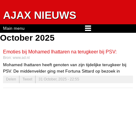
Jump to navigation
AJAX NIEUWS
Main menu
October 2025
Emoties bij Mohamed Ihattaren na terugkeer bij PSV:
Bron:
www.ad.nl
‘Prachtig dat ze nog steeds het beste met me voor hebben’
Mohamed Ihattaren heeft genoten van zijn tijdelijke terugkeer bij
PSV. De middenvelder ging met Fortuna Sittard op bezoek in
Eindhoven (5-2 nederlaag) en is het PSV-publiek dankbaar voor de
Delen
Tweet
31 October, 2025 - 22:55
ontvangst.