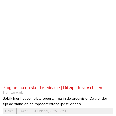
Programma en stand eredivisie | Dit zijn de verschillen
Bron:
www.ad.nl
tussen PSV, Feyenoord en Ajax op de ranglijst
Bekijk hier het complete programma in de eredivisie. Daaronder
zijn de stand en de topscorersranglijst te vinden.
Delen
Tweet
31 October, 2025 - 22:00