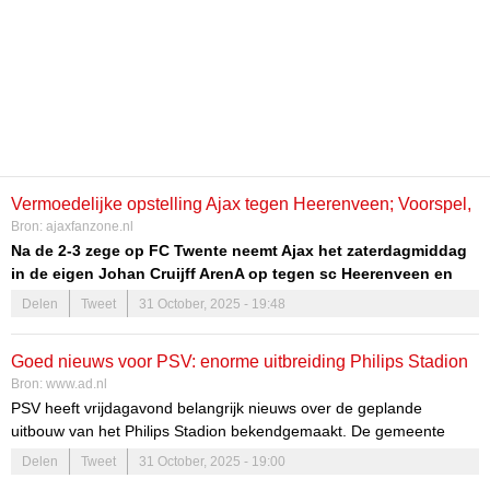
Vermoedelijke opstelling Ajax tegen Heerenveen; Voorspel,
Bron:
ajaxfanzone.nl
volg ons en win!
Na de 2-3 zege op FC Twente neemt Ajax het zaterdagmiddag
in de eigen Johan Cruijff ArenA op tegen sc Heerenveen en
het lijkt erop dat John Heitinga twee wijzigingen gaat
Delen
Tweet
31 October, 2025 - 19:48
doorvoeren in zijn opstelling. Het duel begint om 16.30 uur en
is live te zien op
ESPN 2
.
Voorspel de juiste eindstand en WIN
Goed nieuws voor PSV: enorme uitbreiding Philips Stadion
deze originele tekening van @henkveen!
Bron:
www.ad.nl
is flinke stap dichterbij én kan al snel beginnen
PSV heeft vrijdagavond belangrijk nieuws over de geplande
uitbouw van het Philips Stadion bekendgemaakt. De gemeente
Eindhoven schaart zich via een intentie-overeenkomst namelijk
Delen
Tweet
31 October, 2025 - 19:00
volledig achter de bouw van een veel groter Philips Stadion, met