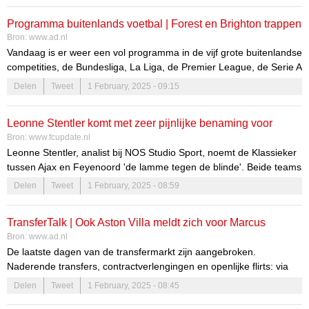
Programma buitenlands voetbal | Forest en Brighton trappen
Bron:
www.ad.nl
drukke dag af, ook Real, Atalanta en PSG in actie
Vandaag is er weer een vol programma in de vijf grote buitenlandse
competities, de Bundesliga, La Liga, de Premier League, de Serie A
en Ligue 1.
Delen
Tweet
1 February, 2025 - 09:15
Leonne Stentler komt met zeer pijnlijke benaming voor
Bron:
www.fcupdate.nl
Klassieker tussen Ajax en Feyenoord
Leonne Stentler, analist bij NOS Studio Sport, noemt de Klassieker
tussen Ajax en Feyenoord 'de lamme tegen de blinde'. Beide teams
hebben wisselende prestaties laten zien.
Delen
Tweet
1 February, 2025 - 08:59
TransferTalk | Ook Aston Villa meldt zich voor Marcus
Bron:
www.ad.nl
Rashford, Benfica aast op Andrea Belotti
De laatste dagen van de transfermarkt zijn aangebroken.
Naderende transfers, contractverlengingen en openlijke flirts: via
TransferTalk blijf je op de hoogte van alle ontwikkelingen.
Delen
Tweet
1 February, 2025 - 08:45