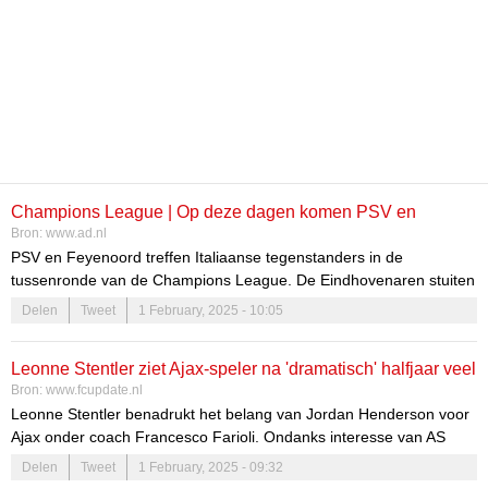
Champions League | Op deze dagen komen PSV en
Bron:
www.ad.nl
Feyenoord in actie in de tussenronde
PSV en Feyenoord treffen Italiaanse tegenstanders in de
tussenronde van de Champions League. De Eindhovenaren stuiten
op Juventus, de Rotterdammers op AC Milan. Check hier alle data
Delen
Tweet
1 February, 2025 - 10:05
en aanvangstijdstippen.
Leonne Stentler ziet Ajax-speler na 'dramatisch' halfjaar veel
Bron:
www.fcupdate.nl
indruk maken
Leonne Stentler benadrukt het belang van Jordan Henderson voor
Ajax onder coach Francesco Farioli. Ondanks interesse van AS
Monaco blijft Henderson een cruciale speler voor het team.
Delen
Tweet
1 February, 2025 - 09:32