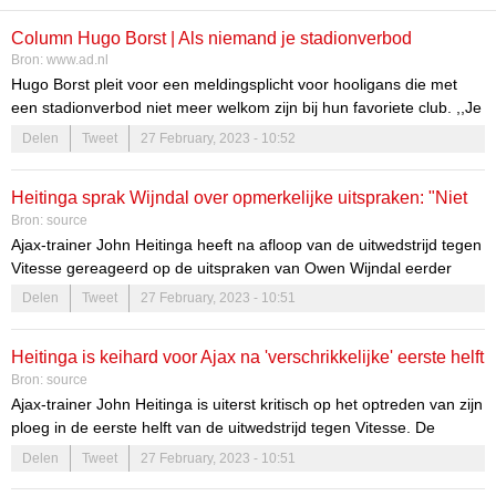
Column Hugo Borst | Als niemand je stadionverbod
Bron:
www.ad.nl
controleert, sla je op een dag dronken Jurriën Timber in
Hugo Borst pleit voor een meldingsplicht voor hooligans die met
elkaar
een stadionverbod niet meer welkom zijn bij hun favoriete club. ,,Je
hebt vicieuze cirkels en vicieuze cirkels. Het komt echt nooit meer
Delen
Tweet
27 February, 2023 - 10:52
goed.”
Heitinga sprak Wijndal over opmerkelijke uitspraken: "Niet
Bron:
source
slim"
Ajax-trainer John Heitinga heeft na afloop van de uitwedstrijd tegen
Vitesse gereageerd op de uitspraken van Owen Wijndal eerder
deze week. De linkervleugelverdediger baarde opzien door te
Delen
Tweet
27 February, 2023 - 10:51
stellen dat Steven Bergwijn en hij de 'beste linkerflank van
Nederland' vormen. Wijndal maakte het vervolgens nog bonter
Heitinga is keihard voor Ajax na 'verschrikkelijke' eerste helft
door te zeggen dat als Bergwijn en hij gas geven, ze zelfs de beste
Bron:
source
linkerflank van Europa zijn.
in Arnhem
Ajax-trainer John Heitinga is uiterst kritisch op het optreden van zijn
ploeg in de eerste helft van de uitwedstrijd tegen Vitesse. De
Amsterdammers waren er na de uitschakeling door 1. FC Union
Delen
Tweet
27 February, 2023 - 10:51
Berlin in de Europa League alles aan gelegen vandaag een goede