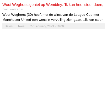
wedstrijd op de mat te leggen, maar het hield niet over. Heitinga
Wout Weghorst geniet op Wembley: ‘Ik kan heel stoer doen,
spreekt desondanks van een 'knappe overwinning', want Ajax won
Bron:
www.ad.nl
uiteindelijk wel (1-2).
maar voor mij is dit een jongensdroom die uitkomt’
Wout Weghorst (30) heeft met de winst van de League Cup met
Manchester United een wens in vervulling zien gaan. ,,Ik kan stoer
lopen doen, maar er kwam een jeugddroom van me uit.’’
Delen
Tweet
27 February, 2023 - 10:00