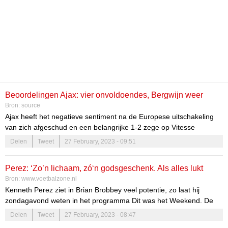
Beoordelingen Ajax: vier onvoldoendes, Bergwijn weer
Bron:
source
dramatisch
Ajax heeft het negatieve sentiment na de Europese uitschakeling
van zich afgeschud en een belangrijke 1-2 zege op Vitesse
geboekt. Hoewel enkele Ajacieden mentaal en fysiek de wedstrijd
Delen
Tweet
27 February, 2023 - 09:51
over de streep wisten te trekken, zal trainer John Heitinga zich
lichte zorgen maken richting de kwartfinale van de KNVB beker.
Perez: ‘Zo’n lichaam, zó‘n godsgeschenk. Als alles lukt
Meerdere Ajacieden gaven namelijk niet thuis in de GelreDome.
Bron:
www.voetbalzone.nl
FCUpdate.nl zet de beoordelingen van Ajax en Vitesse op een rijtje.
maakt Ajax winst op hem’
Kenneth Perez ziet in Brian Brobbey veel potentie, zo laat hij
zondagavond weten in het programma Dit was het Weekend. De
analyticus bekritiseert het gebrek aan werklust bij de spits van Ajax,
Delen
Tweet
27 February, 2023 - 08:47
die de club volgens Perez mogelijk winst kan gaan opleveren.