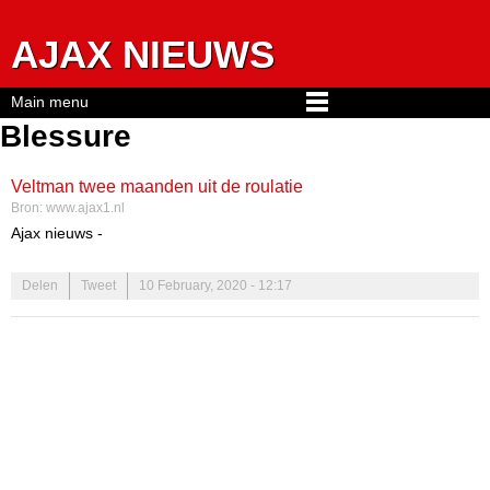
Jump to navigation
AJAX NIEUWS
Main menu
Blessure
Veltman twee maanden uit de roulatie
Bron:
www.ajax1.nl
Ajax nieuws -
Maandagochtend maakte Ajax bekend dat Joël Veltman
Delen
Tweet
10 February, 2020 - 12:17
geopereerd moet worden. De centrale verdediger viel na een half
uur spelen uit in het duel tegen PSV. Uit onderzoek is gebleken dat
Veltman toch een operatie dient te ondergaan aan zijn rechterknie.