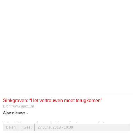
Sinkgraven: “Het vertrouwen moet terugkomen”
Bron:
www.ajax1.nl
Ajax nieuws -
Daley Sinkgraven is met de Ajax-selectie mee gereisd naar
Delen
Tweet
27 June, 2018 - 10:39
Duitsland, waar de Amsterdammers zich voorbereiden op het