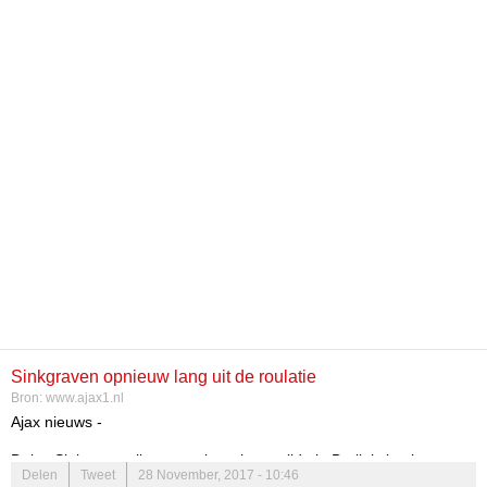
Sinkgraven opnieuw lang uit de roulatie
Bron:
www.ajax1.nl
Ajax nieuws -
Daley Sinkgraven ligt er opnieuw lange tijd uit. De linksback annex
Delen
Tweet
28 November, 2017 - 10:46
middenvelder liep vorig seizoen een knieblessure op. Het herstel