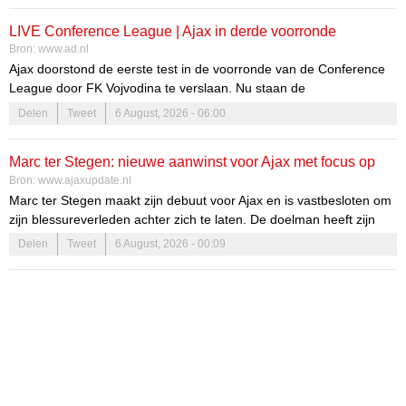
spelers die op het verlanglijstje staat, is Jofre Torrents. De
negentienjarige verdediger van FC Barcelona heeft de aandacht
LIVE Conference League | Ajax in derde voorronde
van de Amsterdammers getrokken. Maar is er al een akkoord
Bron:
www.ad.nl
tegenover Ierse Shelbourne FC
bereikt?
Ajax doorstond de eerste test in de voorronde van de Conference
League door FK Vojvodina te verslaan. Nu staan de
Amsterdammers in de eigen Johan Cruijff Arena tegenover het
Delen
Tweet
6 August, 2026 - 06:00
Ierse Shelbourne FC. Volg de wedstrijd vanaf 20.00 uur hier live!
Marc ter Stegen: nieuwe aanwinst voor Ajax met focus op
Bron:
www.ajaxupdate.nl
fitheid
Marc ter Stegen maakt zijn debuut voor Ajax en is vastbesloten om
zijn blessureverleden achter zich te laten. De doelman heeft zijn
transfer naar de club rondgemaakt en speelt het komende seizoen
Delen
Tweet
6 August, 2026 - 00:09
op huurbasis in de Johan Cruijff ArenA. Dit is een spannende tijd
voor zowel de speler als de club, aangezien Ter Stegen zijn
vaardigheden en ervaring wil inzetten om Ajax naar nieuwe
hoogten te leiden.