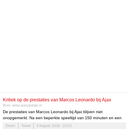
Kritiek op de prestaties van Marcos Leonardo bij Ajax
Bron:
www.ajaxupdate.nl
De prestaties van Marcos Leonardo bij Ajax blijven niet
onopgemerkt. Na een beperkte speeltijd van 150 minuten en een
enkel doelpunt tegen FC Volendam zijn de meningen over de
Delen
Tweet
5 August, 2026 - 23:23