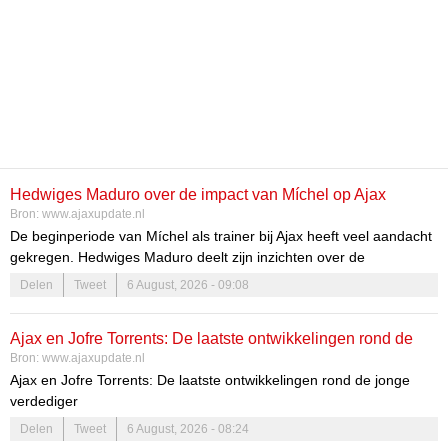
Hedwiges Maduro over de impact van Míchel op Ajax
Bron:
www.ajaxupdate.nl
De beginperiode van Míchel als trainer bij Ajax heeft veel aandacht
gekregen. Hedwiges Maduro deelt zijn inzichten over de
ontwikkelingen binnen de club en de impact die Míchel heeft op
Delen
Tweet
6 August, 2026 - 09:08
zowel het team als de clubcultuur.
De veranderende dynamiek bij Ajax
Ajax en Jofre Torrents: De laatste ontwikkelingen rond de
Bron:
www.ajaxupdate.nl
jonge verdediger
Míchel begint steeds meer zijn stempel te drukken op Ajax. Volgens
Ajax en Jofre Torrents: De laatste ontwikkelingen rond de jonge
Maduro zijn de ideeën van de Spaanse coach duidelijk zichtbaar in
verdediger
het spel, wat de club ten goede komt.
Delen
Tweet
6 August, 2026 - 08:24
Ajax is volop bezig met de versterking van de selectie. Een van de