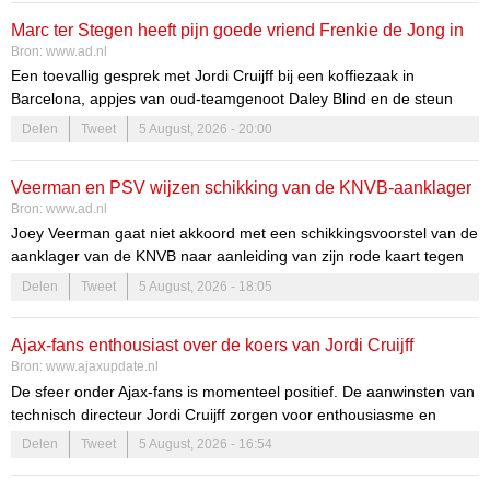
een hoofdrol in de wederopbouw van de club. „Ik wil niet meer dan
Marc ter Stegen heeft pijn goede vriend Frenkie de Jong in
een ander zijn.”
Bron:
www.ad.nl
eigen handen: ‘Ajax moet voor de titel strijden’
Een toevallig gesprek met Jordi Cruijff bij een koffiezaak in
Barcelona, appjes van oud-teamgenoot Daley Blind en de steun
van goede vriend Frenkie de Jong duwden Marc ter Stegen (34)
Delen
Tweet
5 August, 2026 - 20:00
richting Ajax. Daar wacht de voormalige Duitse topdoelman nu een
hoofdrol in de wederopbouw van de club. „Ik wil niet meer dan een
Veerman en PSV wijzen schikking van de KNVB-aanklager
ander zijn.”
Bron:
www.ad.nl
af: avondje bij de tuchtcommissie in Zeist in aantocht
Joey Veerman gaat niet akkoord met een schikkingsvoorstel van de
aanklager van de KNVB naar aanleiding van zijn rode kaart tegen
AZ afgelopen weekend. In de strijd om de Johan Cruijff Schaal
Delen
Tweet
5 August, 2026 - 18:05
werd Veerman door scheidsrechter Serdar Gözübüyük van het veld
gestuurd nadat hij Mexx Meerdink aan het hoofd had geraakt.
Ajax-fans enthousiast over de koers van Jordi Cruijff
Bron:
www.ajaxupdate.nl
De sfeer onder Ajax-fans is momenteel positief. De aanwinsten van
technisch directeur Jordi Cruijff zorgen voor enthousiasme en
vertrouwen binnen de supportersschare. De club lijkt zich in een
Delen
Tweet
5 August, 2026 - 16:54
nieuwe, veelbelovende richting te bewegen, wat de harten van vele
aanhangers sneller laat kloppen.