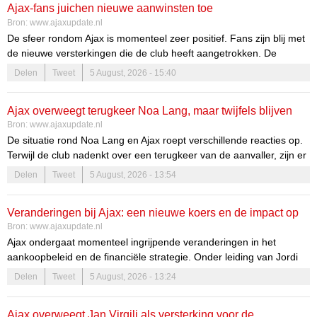
Ajax-fans juichen nieuwe aanwinsten toe
Complimenten voor de aanwinsten
Bron:
www.ajaxupdate.nl
De sfeer rondom Ajax is momenteel zeer positief. Fans zijn blij met
De fans zijn zeer te spreken over de spelers die recentelijk zijn
de nieuwe versterkingen die de club heeft aangetrokken. De
toegevoegd aan de selectie. Ze zien in deze aanwinsten een
recente transfers zorgen voor een frisse wind binnen de selectie,
Delen
Tweet
5 August, 2026 - 15:40
duidelijke verbetering van het team.
wat de hoop op een succesvol seizoen aanzienlijk vergroot. Deze
nieuwe aanwinsten zijn niet alleen versterkingen voor het team,
Ajax overweegt terugkeer Noa Lang, maar twijfels blijven
maar ook een bron van inspiratie voor de supporters.
Bron:
www.ajaxupdate.nl
bestaan
De situatie rond Noa Lang en Ajax roept verschillende reacties op.
Terwijl de club nadenkt over een terugkeer van de aanvaller, zijn er
ook kritische geluiden te horen van experts. Dit maakt de huidige
Delen
Tweet
5 August, 2026 - 13:54
transferperiode extra spannend voor zowel de club als de fans. De
vraag is niet alleen of Lang een goede toevoeging zal zijn, maar
Veranderingen bij Ajax: een nieuwe koers en de impact op
ook hoe zijn speelstijl zich verhoudt tot de teamdynamiek binnen
Bron:
www.ajaxupdate.nl
Ajax.
de toekomst
Ajax ondergaat momenteel ingrijpende veranderingen in het
aankoopbeleid en de financiële strategie. Onder leiding van Jordi
Cruijff is er een duidelijke verschuiving zichtbaar richting een meer
Delen
Tweet
5 August, 2026 - 13:24
bescheiden benadering op de transfermarkt. Deze veranderingen
zijn noodzakelijk om de club weer op de rails te krijgen en de
Ajax overweegt Jan Virgili als versterking voor de
ambities waar te maken.