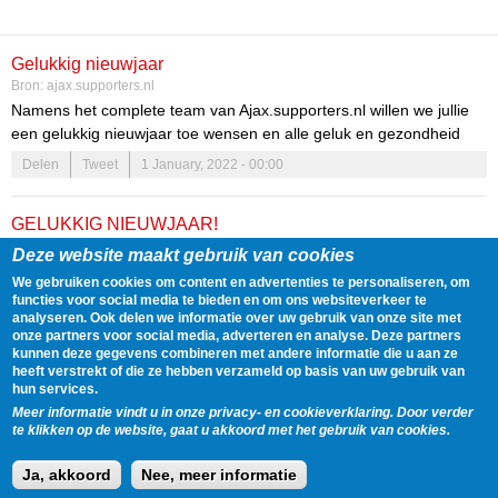
Gelukkig nieuwjaar
Bron:
ajax.supporters.nl
Namens het complete team van Ajax.supporters.nl willen we jullie
een gelukkig nieuwjaar toe wensen en alle geluk en gezondheid
voor 2022. Op naar een jaar vol met sportieve hoogtepunten!...
Delen
Tweet
1 January, 2022 - 00:00
GELUKKIG NIEUWJAAR!
Bron:
ajaxfanzone.nl
Deze website maakt gebruik van cookies
Namens de gehele redactie van AjaxFanzone.nl wensen wij
We gebruiken cookies om content en advertenties te personaliseren, om
alle Ajacieden een gelukkig, sportief maar bovenal een gezond
functies voor social media te bieden en om ons websiteverkeer te
2022 toe. Dat we maar weer snel onze club op een normale
analyseren. Ook delen we informatie over uw gebruik van onze site met
Delen
Tweet
31 December, 2021 - 23:59
onze partners voor social media, adverteren en analyse. Deze partners
manier mogen steunen. Gelukkig Nieuwjaar!
kunnen deze gegevens combineren met andere informatie die u aan ze
heeft verstrekt of die ze hebben verzameld op basis van uw gebruik van
hun services.
« first
‹ previous
…
114
115
116
117
118
119
Pages
Meer informatie vindt u in onze privacy- en cookieverklaring. Door verder
120
121
122
te klikken op de website, gaat u akkoord met het gebruik van cookies.
Ajax Nieuws streeft er naar om een overzicht te geven van het nieuws dat
Ja, akkoord
Nee, meer informatie
geplaatst wordt op alle gerespecteerde Ajax websites.