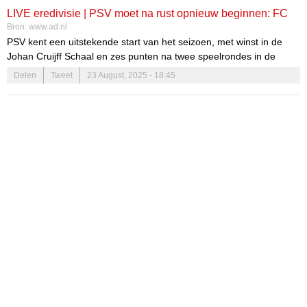
LIVE eredivisie | PSV moet na rust opnieuw beginnen: FC
Bron:
www.ad.nl
Groningen straft grote fout Ryan Flamingo af
PSV kent een uitstekende start van het seizoen, met winst in de
Johan Cruijff Schaal en zes punten na twee speelrondes in de
eredivisie. De Eindhovenaren vervolgen de competitie vanavond
Delen
Tweet
23 August, 2025 - 18:45
met een thuiswedstrijd tegen FC Groningen, dat vorige week won
van rivaal Heerenveen (2-1). Volg alle ontwikkelingen in ons
liveblog.