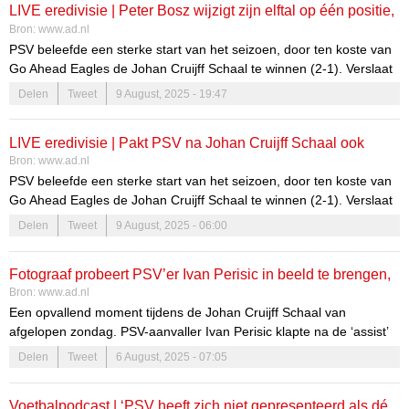
LIVE eredivisie | Peter Bosz wijzigt zijn elftal op één positie,
Bron:
www.ad.nl
Ricardo Pepi ontbreekt in selectie PSV tegen Sparta
PSV beleefde een sterke start van het seizoen, door ten koste van
Go Ahead Eagles de Johan Cruijff Schaal te winnen (2-1). Verslaat
de ploeg van Peter Bosz ook Sparta in het eerste eredivisieduel?
Delen
Tweet
9 August, 2025 - 19:47
Volg het hier vanaf 21.00 uur live.
LIVE eredivisie | Pakt PSV na Johan Cruijff Schaal ook
Bron:
www.ad.nl
meteen drie punten tegen Sparta?
PSV beleefde een sterke start van het seizoen, door ten koste van
Go Ahead Eagles de Johan Cruijff Schaal te winnen (2-1). Verslaat
de ploeg van Peter Bosz ook Sparta in het eerste eredivisieduel?
Delen
Tweet
9 August, 2025 - 06:00
Volg het hier vanaf 21.00 uur live.
Fotograaf probeert PSV’er Ivan Perisic in beeld te brengen,
Bron:
www.ad.nl
maar dan gaat het mis: ‘Ineens lag hij naast me’
Een opvallend moment tijdens de Johan Cruijff Schaal van
afgelopen zondag. PSV-aanvaller Ivan Perisic klapte na de ‘assist’
op de 1-1 over de boarding en kwam hard in aanraking met de
Delen
Tweet
6 August, 2025 - 07:05
laptop van fotograaf Perry van de Leuvert. „Zoiets heb ik nog nooit
meegemaakt.”
Voetbalpodcast | ‘PSV heeft zich niet gepresenteerd als dé