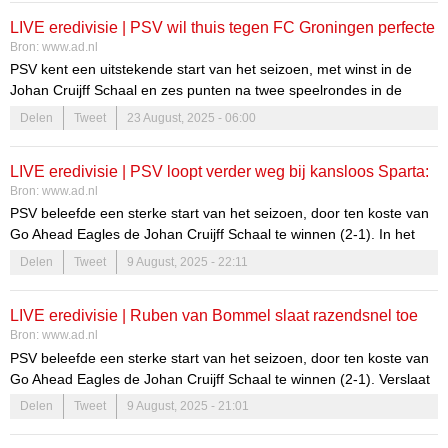
van rivaal Heerenveen (2-1). De aftrap in het Philips Stadion is om
LIVE eredivisie | PSV wil thuis tegen FC Groningen perfecte
18.45 uur, volg alle ontwikkelingen in ons liveblog.
Bron:
www.ad.nl
start van seizoen vervolg geven
PSV kent een uitstekende start van het seizoen, met winst in de
Johan Cruijff Schaal en zes punten na twee speelrondes in de
eredivisie. De Eindhovenaren vervolgen de competitie vanavond
Delen
Tweet
23 August, 2025 - 06:00
met een thuiswedstrijd tegen FC Groningen, dat vorige week won
van rivaal Heerenveen (2-1). De aftrap in het Philips Stadion is om
LIVE eredivisie | PSV loopt verder weg bij kansloos Sparta:
18.45 uur, volg alle ontwikkelingen in ons liveblog.
Bron:
www.ad.nl
opnieuw gaat doelman Joël Drommel in de fout
PSV beleefde een sterke start van het seizoen, door ten koste van
Go Ahead Eagles de Johan Cruijff Schaal te winnen (2-1). In het
eerste eredivisieduel is Sparta de tegenstander. Het staat 4-0. Volg
Delen
Tweet
9 August, 2025 - 22:11
het hier live.
LIVE eredivisie | Ruben van Bommel slaat razendsnel toe
Bron:
www.ad.nl
tegen Sparta, van PSV gehuurde keeper gaat niet vrijuit
PSV beleefde een sterke start van het seizoen, door ten koste van
Go Ahead Eagles de Johan Cruijff Schaal te winnen (2-1). Verslaat
de ploeg van Peter Bosz ook Sparta in het eerste eredivisieduel?
Delen
Tweet
9 August, 2025 - 21:01
Volg het hier live.