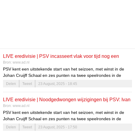
LIVE eredivisie | PSV incasseert vlak voor tijd nog een
Bron:
www.ad.nl
tegentreffer: Mats Seuntjens schiet vrije trap binnen
PSV kent een uitstekende start van het seizoen, met winst in de
Johan Cruijff Schaal en zes punten na twee speelrondes in de
eredivisie. De Eindhovenaren vervolgen de competitie vanavond
Delen
Tweet
23 August, 2025 - 18:45
met een thuiswedstrijd tegen FC Groningen, dat vorige week won
van rivaal Heerenveen (2-1). Volg alle ontwikkelingen in ons
LIVE eredivisie | Noodgedwongen wijzigingen bij PSV: Ivan
liveblog.
Bron:
www.ad.nl
Perisic in de spits, aanwinst Dennis Man debuteert tegen FC
PSV kent een uitstekende start van het seizoen, met winst in de
Groningen
Johan Cruijff Schaal en zes punten na twee speelrondes in de
eredivisie. De Eindhovenaren vervolgen de competitie vanavond
Delen
Tweet
23 August, 2025 - 17:50
met een thuiswedstrijd tegen FC Groningen, dat vorige week won