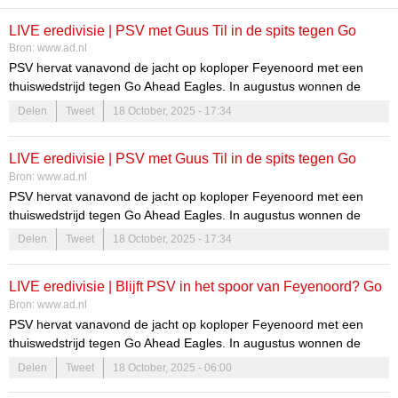
LIVE eredivisie | PSV met Guus Til in de spits tegen Go
Bron:
www.ad.nl
Ahead, Ricardo Pepi en Myron Boadu keren terug in
PSV hervat vanavond de jacht op koploper Feyenoord met een
selectie
thuiswedstrijd tegen Go Ahead Eagles. In augustus wonnen de
Eindhovenaren met 2-1 van de Deventenaren in strijd om de Johan
Delen
Tweet
18 October, 2025 - 17:34
Cruijff Schaal. Volg het hier vanaf 18.45 uur live!
LIVE eredivisie | PSV met Guus Til in de spits tegen Go
Bron:
www.ad.nl
Ahead, perszaal in Philips Stadion vernoemd naar Luuk de
PSV hervat vanavond de jacht op koploper Feyenoord met een
Jong
thuiswedstrijd tegen Go Ahead Eagles. In augustus wonnen de
Eindhovenaren met 2-1 van de Deventenaren in strijd om de Johan
Delen
Tweet
18 October, 2025 - 17:34
Cruijff Schaal. Volg het hier vanaf 18.45 uur live!
LIVE eredivisie | Blijft PSV in het spoor van Feyenoord? Go
Bron:
www.ad.nl
Ahead Eagles op bezoek in Eindhoven
PSV hervat vanavond de jacht op koploper Feyenoord met een
thuiswedstrijd tegen Go Ahead Eagles. In augustus wonnen de
Eindhovenaren met 2-1 van de Deventenaren in strijd om de Johan
Delen
Tweet
18 October, 2025 - 06:00
Cruijff Schaal. Volg het hier vanaf 18.45 uur live!