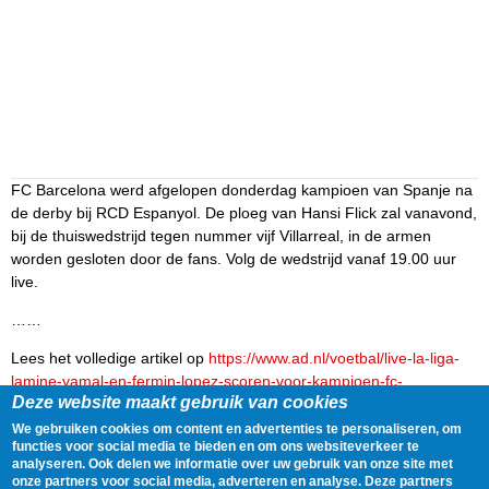
FC Barcelona werd afgelopen donderdag kampioen van Spanje na
de derby bij RCD Espanyol. De ploeg van Hansi Flick zal vanavond,
bij de thuiswedstrijd tegen nummer vijf Villarreal, in de armen
worden gesloten door de fans. Volg de wedstrijd vanaf 19.00 uur
live.
……
Lees het volledige artikel op
https://www.ad.nl/voetbal/live-la-liga-
lamine-yamal-en-fermin-lopez-scoren-voor-kampioen-fc-
Deze website maakt gebruik van cookies
barcelona~aa8ca88a/
We gebruiken cookies om content en advertenties te personaliseren, om
Delen
Tweet
18 May, 2025 - 19:40
functies voor social media te bieden en om ons websiteverkeer te
analyseren. Ook delen we informatie over uw gebruik van onze site met
onze partners voor social media, adverteren en analyse. Deze partners